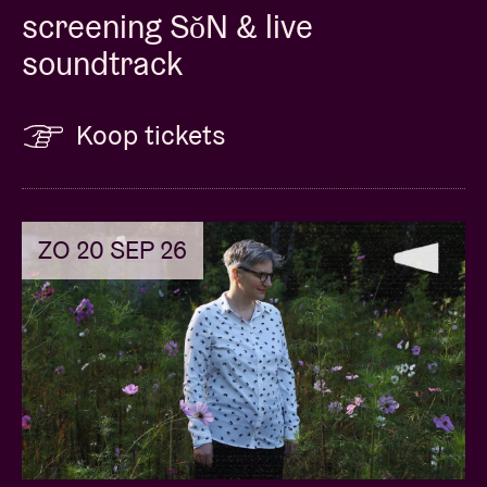
screening SǒN & live
soundtrack
Koop tickets
ZO 20 SEP 26