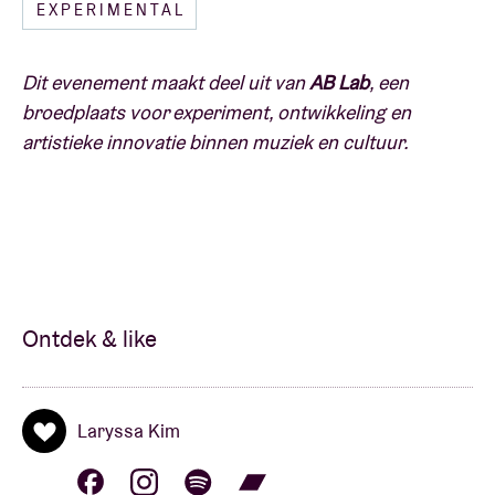
EXPERIMENTAL
uitvoerende kunstenaars die ruimte als een actief en
expressief element in hun eigen creaties willen
integreren en hun muzikale benadering willen
Dit evenement maakt deel uit van
AB Lab
, een
verbreden.
broedplaats voor experiment, ontwikkeling en
artistieke innovatie binnen muziek en cultuur.
Praktisch:
Wat: Masterclass Acousmatic Music
Taal: Engels
Voor wie: muzikanten, producers, componisten
Wanneer: 6/06 van 14u-18u
Ontdek & like
Laryssa Kim