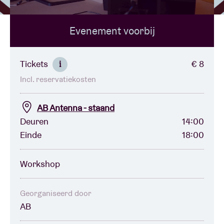
Evenement voorbij
Zaalhuur
BRDCST
Tickets
€ 8
i
Incl. reservatiekosten
ABtv
AB Antenna - staand
Concertcheque
Deuren
14:00
Einde
18:00
Over AB
Workshop
Contact
Georganiseerd door
AB