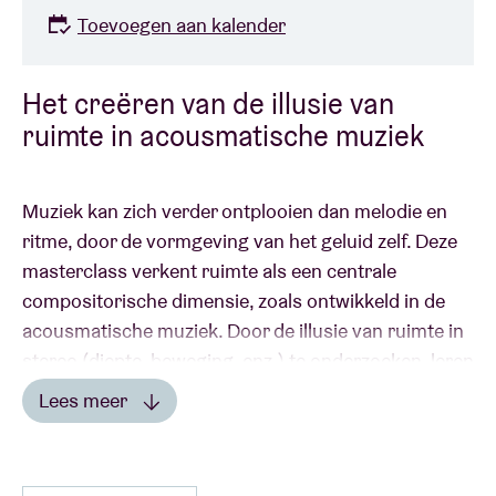
Toevoegen aan kalender
Het creëren van de illusie van
ruimte in acousmatische muziek
Muziek kan zich verder ontplooien dan melodie en
ritme, door de vormgeving van het geluid zelf. Deze
masterclass verkent ruimte als een centrale
compositorische dimensie, zoals ontwikkeld in de
acousmatische muziek. Door de illusie van ruimte in
stereo (diepte, beweging, enz.) te onderzoeken, leren
deelnemers hoe ze ruimtelijke waarneming bewust
Lees meer
kunnen vormgeven en transformeren door middel
Lees minder
van luisteren en praktische hulpmiddelen. Ideaal
voor muzikanten, producers, componisten en