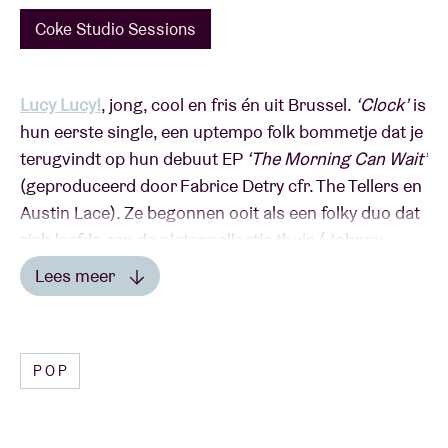
Coke Studio Sessions
Lucy Lucy!
, jong, cool en fris én uit Brussel.
‘Clock’
is
hun eerste single, een uptempo folk bommetje dat je
terugvindt op hun debuut EP
‘The Morning Can Wait’
(geproduceerd door Fabrice Detry cfr. The Tellers en
Austin Lace). Ze begonnen ooit als een folky duo dat
zich laafde aan de platencollectie thuis (Johnny
Cash, The Everly Brothers, Simon & Garfunkel). Nu
Lees meer
uitgegroeid tot een ferm vijftal met een iets potigere
Lees minder
sound. Wisten te overtuigen op La Nuit Du Soir in de
Botanique en stonden een week later al op 1 in de
POP
Waalse Ultratop. Gisteren nog ferme support bij
Sharko in de AB, nu alweer terug op het podium van
de ABClub.