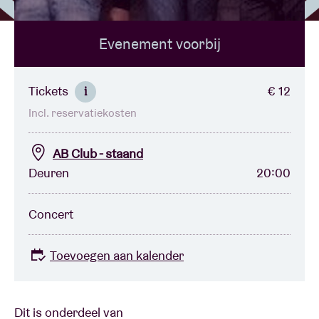
Evenement voorbij
Zaalhuur
BRDCST
Tickets
€ 12
i
Incl. reservatiekosten
ABtv
AB Club - staand
Concertcheque
Deuren
20:00
Over AB
Concert
Contact
Toevoegen aan kalender
Dit is onderdeel van