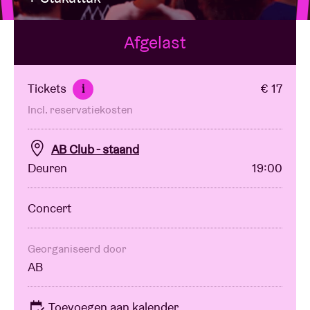
Afgelast
Zaalhuur
BRDCST
Tickets
€ 17
i
Incl. reservatiekosten
ABtv
AB Club - staand
Concertcheque
Deuren
19:00
Over AB
Concert
Contact
Georganiseerd door
AB
Toevoegen aan kalender