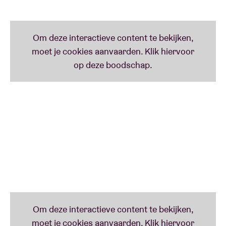
Real
(2023) - bij verschillende onafhankelijke labels
uit in België, Nederland en Frankrijk (Rockerill
Records, Love Mazout, Stadskanker, Bagdaddy
Records, Do It Youssef, Les Clampins d'Abord en
Hyperjungle). Verwacht nieuwe nummers die tot de
essentie zijn teruggebracht en een explosieve
liveshow die losbarst in een minimalistische setting.
Met drums, zang en gitaar verdraaien ze de realiteit
tot een aanstekelijke trip.
Het wordt een heftige avond.