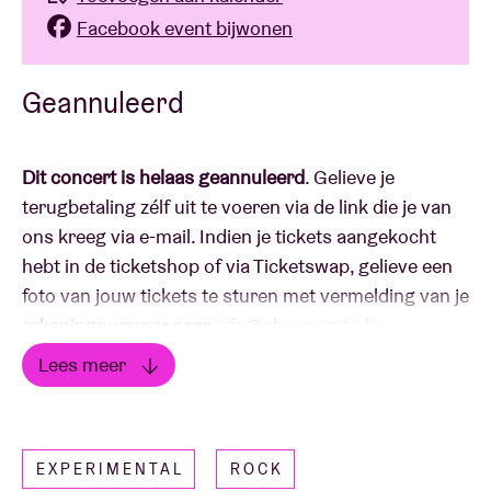
Facebook event bijwonen
Geannuleerd
Dit concert is helaas geannuleerd
. Gelieve je
terugbetaling zélf uit te voeren via de link die je van
ons kreeg via e-mail. Indien je tickets aangekocht
hebt in de ticketshop of via Ticketswap, gelieve een
foto van jouw tickets te sturen met vermelding van je
rekeningnummer naar
info@abconcerts.be
.
Lees meer
Landrose is het soloproject van
David Temprano
, die
Lees minder
ook lid is van de Brusselse noise punk band
Cere.
In
zijn eentje versmelt hij die achtergrond met
EXPERIMENTAL
ROCK
elektronische muziek, experiment en sampling. Met