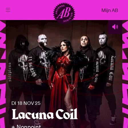
Sluiten
Mijn AB
NL
Agenda
Projecten
Nieuws
Bezoekersinfo
DI 18 NOV 25
Lacuna Coil
AB ❤ you
+ Nonpoint