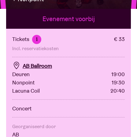
Evenement voorbij
Zaalhuur
BRDCST
Tickets
€ 33
i
Incl. reservatiekosten
ABtv
AB Ballroom
Concertcheque
Deuren
19:00
Nonpoint
19:30
Lacuna Coil
20:40
Over AB
Concert
Contact
Georganiseerd door
AB