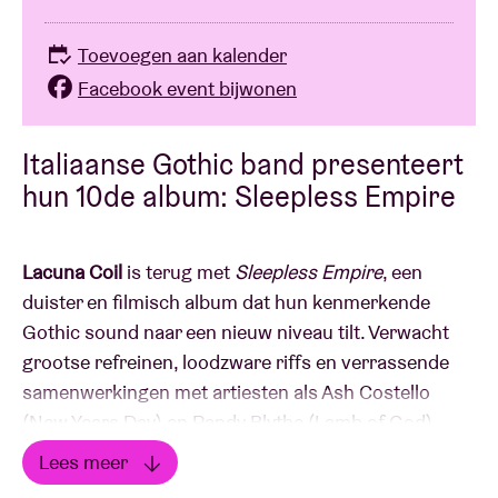
Toevoegen aan kalender
Facebook event bijwonen
Italiaanse Gothic band presenteert
hun 10de album: Sleepless Empire
Lacuna Coil
is terug met
Sleepless Empire
, een
duister en filmisch album dat hun kenmerkende
Gothic sound naar een nieuw niveau tilt. Verwacht
grootse refreinen, loodzware riffs en verrassende
samenwerkingen met artiesten als Ash Costello
(New Years Day) en Randy Blythe (Lamb of God).
Bekend om hun intense liveshows, vertaalt de band
Lees meer
de energie van de nieuwe én oude platen moeiteloos