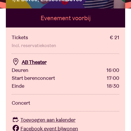
Evenement voorbij
Zaalhuur
BRDCST
Tickets
€ 21
Incl. reservatiekosten
ABtv
AB Theater
Deuren
16:00
Concertcheque
Start berenconcert
17:00
Einde
18:30
Over AB
Concert
Contact
Toevoegen aan kalender
Facebook event bijwonen