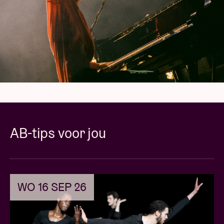
levende legendes Herbie Hancock en Quincy Jones.
Zijn eerste album komt uit in 2016 en slaat meteen
aan op alle muziekplatforms. ‘In My Room‘ zorgt
voor wereldwijde faam en bezorgt hem meteen twee
Grammy Awards. Geliefd bij zowel het grote publiek
als bij zijn collega's, stapelt hij de fenomenale
samenwerkingen op, waaronder met Coldplay, SZA,
Kehlani en Alicia Keys. In 2018 begon Jacob aan een
enorm project met zijn vierdubbele album getiteld
"DJESSE". Vijftig nummers verdeeld over vier delen,
AB-tips voor jou
elk verankerd in een ander muzikaal universum.
‘Djesse Vol. 1 & 2‘ bewegen tussen jazzfusion, r&b,
folk en rock en werden elk beloond met een
Grammy. Het in 2020 uitgebrachte ‘Djesse Vol. 3‘
WO 16 SEP 26
leverde hem bij de Grammy Awards in 2021 twee
overwinningen en een nominatie voor het Beste
Album van het Jaar op. Op dit moment is Jacob