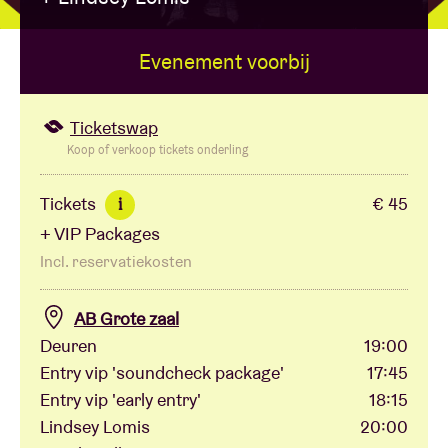
Evenement voorbij
Zaalhuur
BRDCST
Ticketswap
Koop of verkoop tickets onderling
ABtv
Tickets
€ 45
i
+ VIP Packages
Concertcheque
Incl. reservatiekosten
Over AB
AB Grote zaal
Deuren
19:00
Contact
Entry vip 'soundcheck package'
17:45
Entry vip 'early entry'
18:15
Lindsey Lomis
20:00