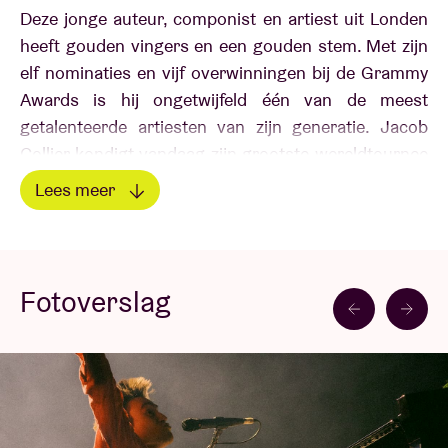
Deze jonge auteur, componist en artiest uit Londen
heeft gouden vingers en een gouden stem. Met zijn
elf nominaties en vijf overwinningen bij de Grammy
Awards is hij ongetwijfeld één van de meest
getalenteerde artiesten van zijn generatie. Jacob
Collier kondigt vandaag zijn grootste wereldtournee
ooit aan, die hem door heel Europa zal brengen, met
Lees meer
onder andere optredens in Madrid, Wenen, Berlijn,
Lees minder
Amsterdam, Parijs en... Brussel!
Jacob Collier
stelt
zijn nieuwe album voor op het podium van AB. Dit
wordt ongetwijfeld hét niet te missen evenement van
Fotoverslag
het najaar van 2024!
Met zijn talent, grenzeloze verbeelding en lef maakt
de jonge Jacob in 2012 zijn debuut op YouTube met
zijn eigen video's. Hij wekt al snel de interesse van