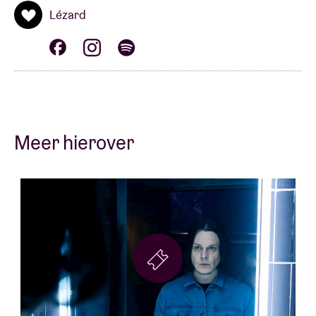
Lézard
voort zoals “Fell in Love With a Girl’ en het
onmisbare “Seven Nation Army”, waarvan de riff
vandaag de dag in elk stadion ter wereld weerklinkt.
Jack White is een multi-instrumentalist, producer en
oprichter van het label Third Man Records. Naast zijn
succesvolle solocarrière stampte hij ook
baanbrekende projecten als The Raconteurs en The
Meer hierover
Dead Weather uit de grond. Zijn indrukwekkende
palmares telt maar liefst twaalf Grammy Awards en
een reeks bepalende albums, van ‘Blunderbuss’
(2012) en ‘Lazaretto’ (2014) tot zijn meest recente
‘No Name’ (2024). Dat laatste album nam hij volledig
op in zijn eigen kenmerkende DIY-stijl in zijn eigen
studio. Als virtuoos gitarist, geïnspireerd songwriter
en magnetische performer blijft Jack White de
grenzen van de moderne rock verleggen. Deze twee