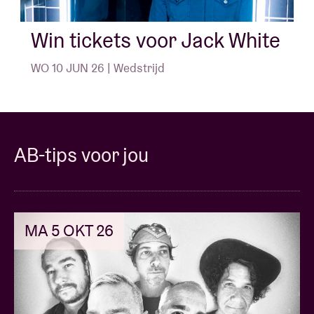
concerten in Brussel zijn een zeldzame kans om hem
in een intieme setting aan het werk te zien. Mis het
Win tickets voor Jack White
niet!
WO 10 JUN 26 | Wedstrijd
LET OP: DIT IS EEN TELEFOONVRIJE
VOORSTELLING.
WAT IS EEN „TELEFOONVRIJE VOORSTELLING”?
AB-tips voor jou
Telefoons zijn niet toegestaan in de zaal. Een
ongestoorde, authentieke ervaring. HOE WERKT
HET? Bij aankomst in de zaal staat er personeel klaar
om u te helpen uw telefoon in een afsluitbaar zakje te
MA 5 OKT 26
doen, dat u de hele avond bij u houdt. WAT ALS ER
EEN NOODGEVAL IS EN IK MIJN TELEFOON NODIG
HEB? Je kunt je telefoon op elk moment uit het zakje
halen door naar de duidelijk aangegeven