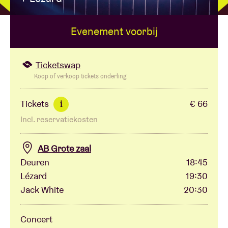
Evenement voorbij
Zaalhuur
BRDCST
Ticketswap
Koop of verkoop tickets onderling
ABtv
Tickets
€ 66
i
Incl. reservatiekosten
Concertcheque
AB Grote zaal
Over AB
Deuren
18:45
Lézard
19:30
Contact
Jack White
20:30
Concert