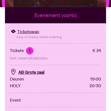
Evenement voorbij
Zaalhuur
BRDCST
Ticketswap
Koop of verkoop tickets onderling
ABtv
Tickets
€ 24
i
Incl. reservatiekosten
Concertcheque
AB Grote zaal
Over AB
Deuren
19:00
HOLY
20:30
Contact
Event