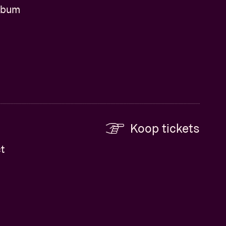
album
Koop tickets
t