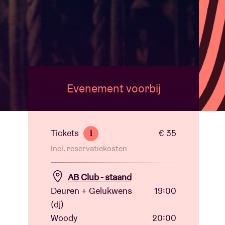
Evenement voorbij
Tickets
€ 35
i
Incl. reservatiekosten
AB Club - staand
Deuren + Gelukwens
19:00
(dj)
Woody
20:00