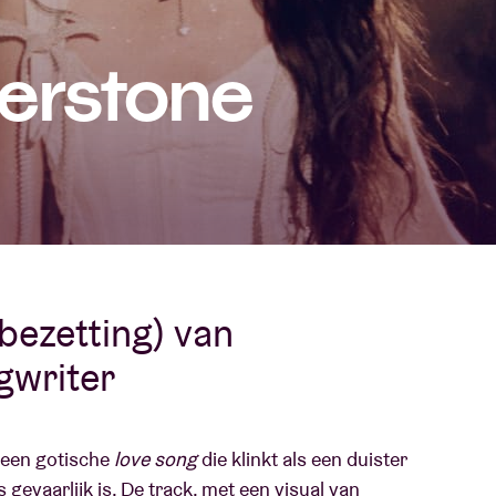
Over AB
erstone
fo
Contact
bezetting) van
gwriter
 een gotische
love song
die klinkt als een duister
gevaarlijk is. De track, met een visual van