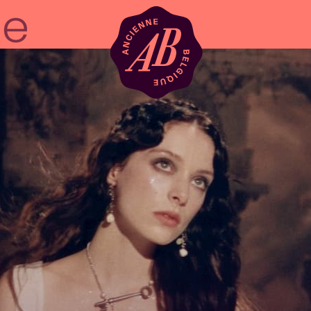
Zaalhuur
BRDCST
ABtv
Concertchequ