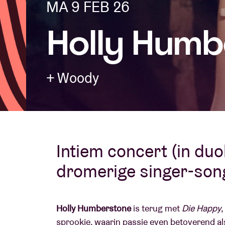
MA 9 FEB 26
Holly Humb
Bezoekersin
+ Woody
AB ❤ you
Intiem concert (in duo
dromerige singer-son
Holly Humberstone
is terug met
Die Happy
,
sprookje, waarin passie even betoverend als 