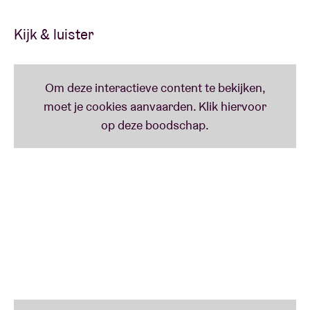
de aandoenlijke hoes zelfs diens Neville Garrick.
Kijk & luister
Het is van 2012, ten tijde van 'Building An Ark', dat ze
nog eens de AB vulden, maar ook met zijprojecten
als Rockamovya of Professor waren ze welkom.
Hoog tijd voor nieuwe inspiration, creation,
education, exaltation, elevation...
En best ook wat vroeger komen want...