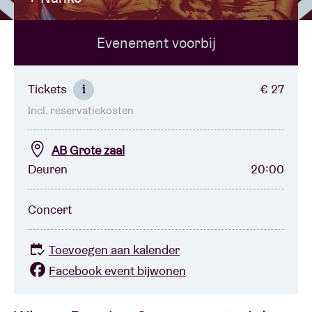
Evenement voorbij
Zaalhuur
BRDCST
Tickets
€ 27
i
Incl. reservatiekosten
ABtv
AB Grote zaal
Concertcheque
Deuren
20:00
Over AB
Concert
Contact
Toevoegen aan kalender
Facebook event bijwonen