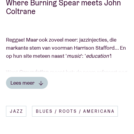
Where Burning Spear meets John
Coltrane
Reggae! Maar ook zoveel meer: jazzinjecties, die
markante stem van voorman Harrison Stafford... En
op hun site meteen naast '
music
': '
education'
!
Want
Groundation
meent het: de naam refereert nog
altijd naar het omgekeerde van een hiërarchisch
Lees meer
leermodel. Begrijp je?
Lees minder
Uit Californië USA sturen ze nu hun jongste, uiterst
JAZZ
BLUES / ROOTS / AMERICANA
vruchtbare cd
'A Miracle
' op ons af, deze keer met
medewerking van Bob Marley's Marcia Griffiths en
Judy Mowatt (die komen wel niet mee live) en voor