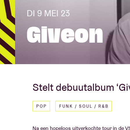
DI 9 MEI 23
Bezoekersin
Giveon
AB ❤ you
Stelt debuutalbum ‘Giv
POP
FUNK / SOUL / R&B
Na een hopeloos uitverkochte tour in de V