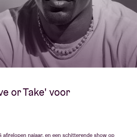
Over AB
fo
Contact
e or Take' voor
S afgelopen najaar, en een schitterende show op