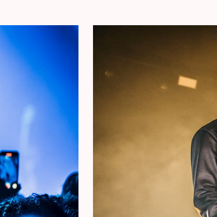
en de New York Times bij de beste albums 
Concert Pictures © Karel Uyttendaele