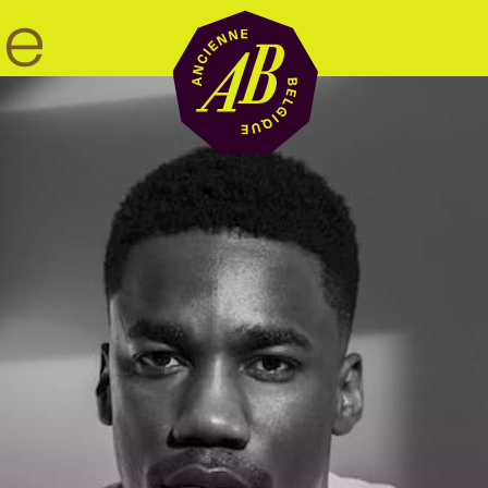
Zaalhuur
BRDCST
ABtv
Concertchequ