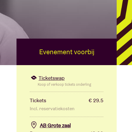
Evenement voorbij
Ticketswap
Koop of verkoop tickets onderling
Tickets
€ 29.5
Incl. reservatiekosten
AB Grote zaal