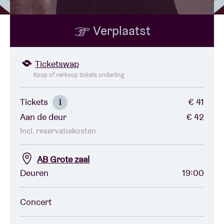
Verplaatst
Zaalhuur
BRDCST
Ticketswap
Koop of verkoop tickets onderling
ABtv
Tickets
€ 41
i
Aan de deur
€ 42
Concertcheque
Incl. reservatiekosten
Over AB
AB Grote zaal
Deuren
19:00
Contact
Concert