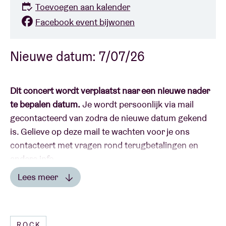
Toevoegen aan kalender
Facebook event bijwonen
Nieuwe datum: 7/07/26
Dit concert wordt verplaatst naar een nieuwe nader
te bepalen datum.
Je wordt persoonlijk via mail
gecontacteerd van zodra de nieuwe datum gekend
is. Gelieve op deze mail te wachten voor je ons
contacteert met vragen rond terugbetalingen en
andere info.
Lees meer
In 2024 verkochten ze in recordtijd drie concerten in
Lees minder
AB uit en bewees
Ghinzu
dat hun populariteit
onverminderd groot is. En 2026 belooft nog
ROCK