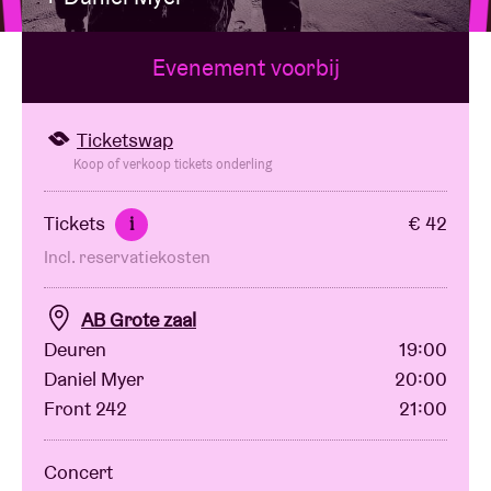
Evenement voorbij
Zaalhuur
BRDCST
Ticketswap
Koop of verkoop tickets onderling
ABtv
Tickets
€ 42
i
Incl. reservatiekosten
Concertcheque
AB Grote zaal
Over AB
Deuren
19:00
Daniel Myer
20:00
Contact
Front 242
21:00
Concert