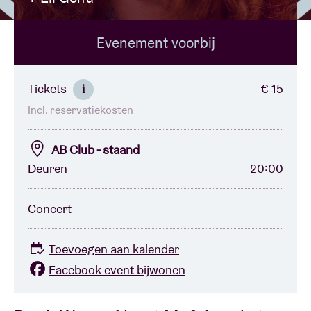
Evenement voorbij
Zaalhuur
BRDCST
Tickets
€ 15
i
Incl. reservatiekosten
ABtv
AB Club - staand
Concertcheque
Deuren
20:00
Over AB
Concert
Contact
Toevoegen aan kalender
Facebook event bijwonen