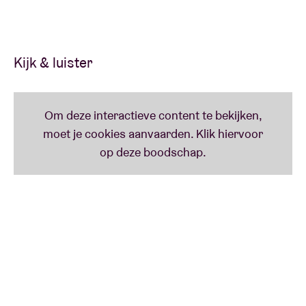
Voluit is het blijkbaar Sophie Frances Cooke en ja, ze
heeft sproetjes. Maar vooral: ze mocht ook al
'
releasen
' bij Communion Records (zie ook Mumford
Kijk & luister
& Sons) en samenwerken met Disclosure.
Dat heet dan zondermeer een credibele
veelbelovende carrièrestart!