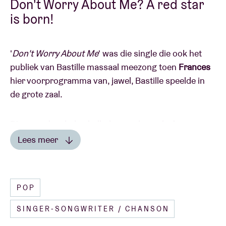
Don't Worry About Me? A red star
is born!
'
Don't Worry About Me
' was die single die ook het
publiek van Bastille massaal meezong toen
Frances
hier voorprogramma van, jawel, Bastille speelde in
de grote zaal.
Die gevoelsgeladen ballade was dan ook al
omnipresent op de nationale radio's, in de afdeling
Lees meer
'
high rotation
'.
Lees minder
Nu is deze Britse klaar met haar debuutcd bij
POP
Universal: '
Things I've Never Said
' (maar des te beter
zingt, voegen we daar gretig aan toe.)
SINGER-SONGWRITER / CHANSON