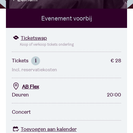
Evenement voorbij
Zaalhuur
BRDCST
Ticketswap
Koop of verkoop tickets onderling
ABtv
Tickets
€ 28
i
Incl. reservatiekosten
Concertcheque
AB Flex
Over AB
Deuren
20:00
Contact
Concert
Toevoegen aan kalender