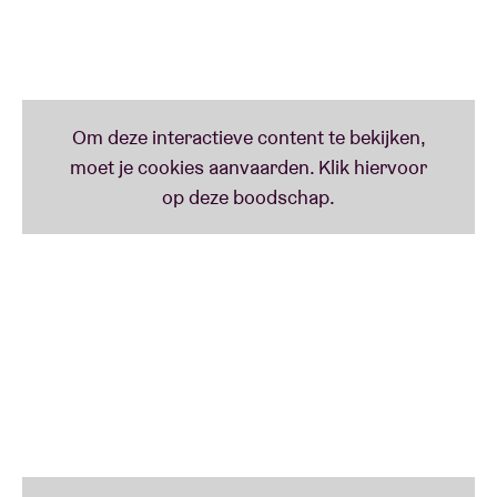
24 minuten duurt. De song welteverstaan. Melanie
volgde simpelweg haar muzikale buikgevoel en zo
iemand drukken wij maar al te graag aan ons hart.
Vlak na de zomer verschijnt alvast haar gloednieuwe
album ‘Lilies’. Melanie: ‘
After my experiences with
‘No Deal’ and ‘Blackened Cities', I could have gone to
a big studio, made a big production – but I wanted
none of that. I wanted to go back to the seed of
creativity, the simplest materials. I was in this room
where there was no light, no night or day at all, no
heat. Very uncomfortable. But I felt free. For me,
‘Lilies’ has a darkness, but it’s also luminous.’