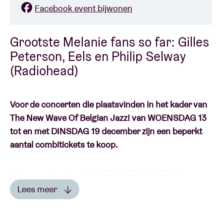
Facebook event bijwonen
Grootste Melanie fans so far: Gilles
Peterson, Eels en Philip Selway
(Radiohead)
Voor de concerten die plaatsvinden in het kader van
The New Wave Of Belgian Jazz! van WOENSDAG 13
tot en met DINSDAG 19 december zijn een beperkt
aantal combitickets te koop.
AB presenteert met trots THE NEW WAVE OF
BELGIAN JAZZ!: een heuse zevendaagse als afsluiter
Lees meer
van de succesvolle reeks JAZZ 100. Centraal staat
Lees minder
de jong(st)e generatie muzikanten uit De