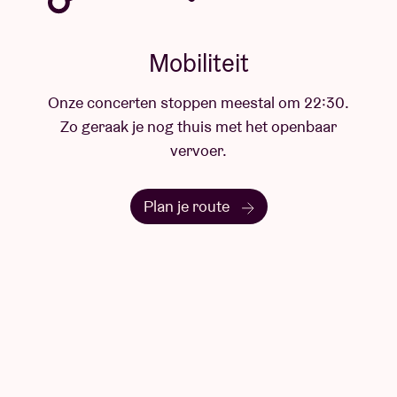
een vorm van inspanning die niets voortbrengt
behalve het verstrijken van tijd en het doorkruisen
van de ruimte. Maar ook gedachten en mijmeringen
die tonen hoezeer onze binnenwereld ook een
.
landschap is, dat zich vaak enkel te voet laat
doorkruisen.
Choreografie / Chorégraphie / Choreography
Anne Teresa De Keersmaeker
Gecreëerd met en gedanst door / Créé avec et dansé
par / Created with and Danced by
Abigail Aleksander, Jean Pierre Buré, Lav Crnčević,
José Paulo dos Santos, Rafa Galdino, Carlos Garbin,
Nina Godderis, Solal Mariotte, Meskerem Mees,
Mariana Miranda, Ariadna Navarrete Valverde, Cintia
Sebők, Jacob Storer