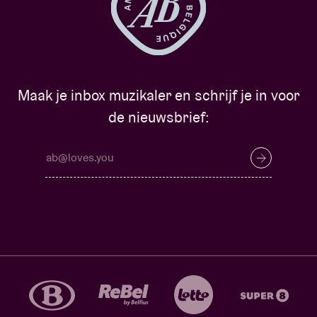
Meskerem Mees, Wannes Gyselinck
Dramaturgie / Dramaturgy
Wannes Gyselinck
Repetitieleiding / Direction des répétitions /
Rehearsal Directors
Maak je inbox muzikaler en schrijf je in voor
Cynthia Loemij, Clinton Stringer
de nieuwsbrief:
Productie / Production
Rosas