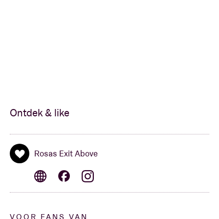
snijpunt is: de wortels van de popmuziek, de blues,
met zijn mysterieuze ‘blue notes’, een grijze zone
tussen mineur en majeur, tussen verdriet en
vreugde.
Het vertrekpunt voor de voorstelling is
Walking
Blues
van de legendarische bluesartiest Robert
Johnson, al voert de tocht terug tot de bekendste
19e eeuwse singer-songwriter, met
Der
Ontdek & like
Wanderer
van Schubert. De jonge Vlaamse singer-
songwriter met Ethiopische roots,
Meskerem Mees
,
zal een reeks uitgeklede adaptaties, permutaties en
Rosas Exit Above
doorwerkingen van ‘walking songs’ componeren,
samen met
Jean-Marie Aerts
, de geluidsarchitect
van de legendarische Belgische 80s rockformatie TC
Matic rond Arno, en danser en gitarist
Carlos Garbin
.
VOOR FANS VAN