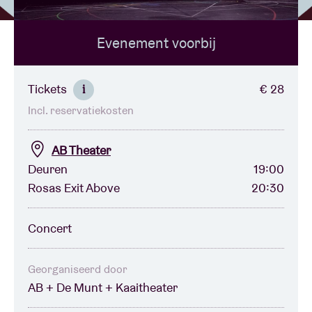
Evenement voorbij
Zaalhuur
BRDCST
Tickets
€ 28
i
Incl. reservatiekosten
ABtv
AB Theater
Concertcheque
Deuren
19:00
Rosas Exit Above
20:30
Over AB
Concert
Contact
Georganiseerd door
AB + De Munt + Kaaitheater