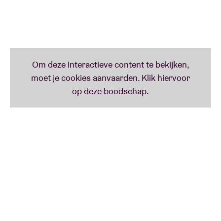
in Oekraïne geschreven en komt dan ook binnen als
een mokerslag.
Live wordt het duo, naast Joey, Timothy en Donny,
vergezeld door drummer Steven Van Gelder (Geike,
Hydrogen Sea), gitarist Artan Buleshkaj (HAST,
Anemic Cinema) en bassist-toetsenist Sander
Verstraete (Warhaus, Tamino).