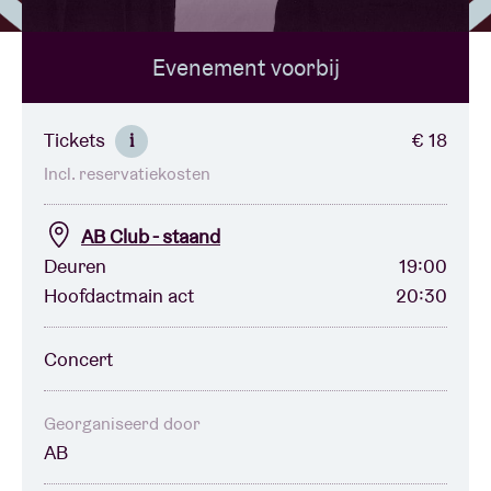
Evenement voorbij
Zaalhuur
BRDCST
Tickets
€ 18
i
Incl. reservatiekosten
ABtv
AB Club - staand
Concertcheque
Deuren
19:00
Hoofdactmain act
20:30
Over AB
Concert
Contact
Georganiseerd door
AB