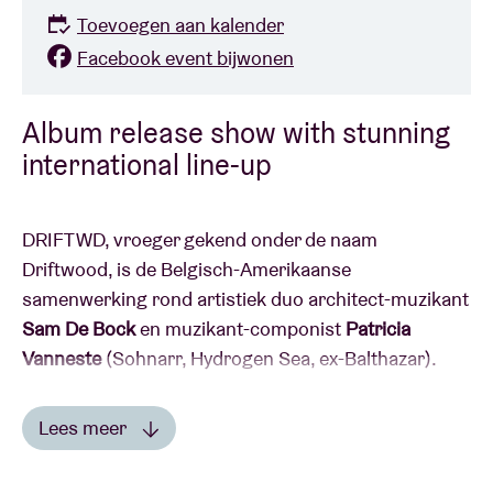
Toevoegen aan kalender
Facebook event bijwonen
Album release show with stunning
international line-up
DRIFTWD, vroeger gekend onder de naam
Driftwood, is de Belgisch-Amerikaanse
samenwerking rond artistiek duo architect-muzikant
Sam De Bock
en muzikant-componist
Patricia
Vanneste
(Sohnarr, Hydrogen Sea, ex-Balthazar).
Met absolute wereldtoppers als
Joey Waronker
Lees meer
(Beck, Atoms For Peace, Thom Yorke, R.E.M.),
Lees minder
Timothy Lefebvre
(David Bowie, Elvis Costello, Sting)