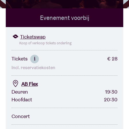
Evenement voorbij
Zaalhuur
BRDCST
Ticketswap
Koop of verkoop tickets onderling
ABtv
Tickets
€ 28
i
Incl. reservatiekosten
Concertcheque
AB Flex
Over AB
Deuren
19:30
Hoofdact
20:30
Contact
Concert