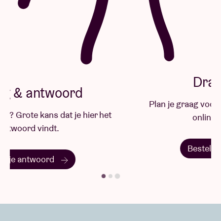
national, HAU Hebbel am Ufer Berlin, La Comédie de
Valence - Centre dramatique national Drôme -
Ardèche, Teatre Lliure (Barcelona)
Met de steun van: De Vlaamse Overheid, Stad Gent,
Tax Shelter van de Belgische Federale Overheid