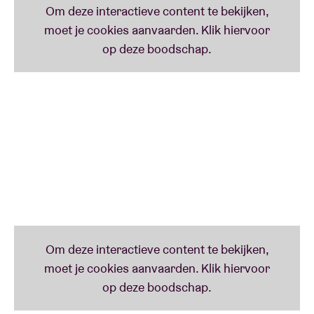
De sessies vinden
maandelijks
plaats in de
Brusselse
gemeenschapscentra
en zijn
gratis
, mits
reservering
.
Neem een kijkje naar
ons overzicht
en wie weet
komen wij langs in jouw gemeente.
Zin om je al voor te bereiden?
Bekijk al de
liedjesteksten
hier
.