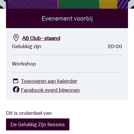
Evenement voorbij
Zaalhuur
BRDCST
AB Club - staand
Gelukkig zijn
20:00
ABtv
Workshop
Concertcheque
Toevoegen aan kalender
Over AB
Facebook event bijwonen
Contact
Dit is onderdeel van
De Gelukkig Zijn Sessies