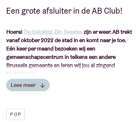
Een grote afsluiter in de AB Club!
Hoera!
De Gelukkig Zijn Sessies
zijn er weer. AB trekt
vanaf oktober 2022 de stad in en komt naar je toe.
Eén keer per maand bezoeken wij een
gemeenschapscentrum in telkens een andere
Brussels gemeente en leren wij jou al zingend
Nederlands.
Lees meer
Een drankje wordt jullie gratis aangeboden.
Lees minder
POP
De Gelukkig Zijn-sessies zijn er om in Brussel
Nederlands te leren, al zingend bovendien! Via