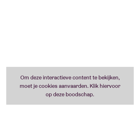
In samenwerking met de
Taalunie
en
Theater van A
tot Z
(Lennaert Maes, Peter Schoenaerts en Hans
Primusz)
Meer informatie over onderstaande iconen via
www.taaliconen.be
- © Huis van het Nederlands
Brussel