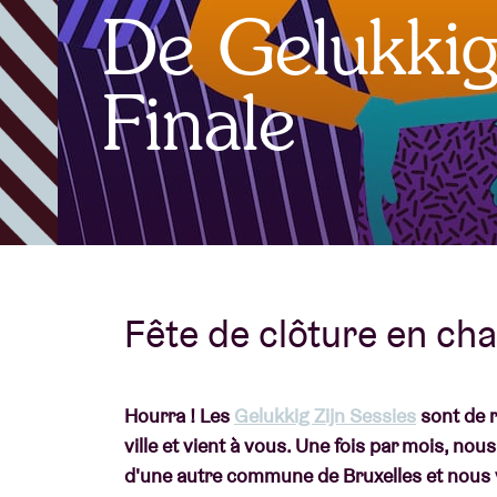
De Gelukkig 
Infos visiteu
Finale
AB ❤ you
Fête de clôture en cha
Hourra ! Les
Gelukkig Zijn Sessies
sont de r
ville et vient à vous. Une fois par mois, 
d'une autre commune de Bruxelles et nous 