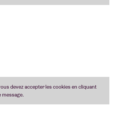
nissons un pianiste, un chanteur, les paroles et
 centres communautaires de Bruxelles
et sont
ait, nous passerons peut-être dans votre