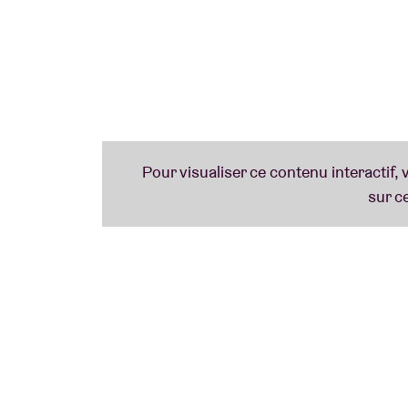
Envie d'être préparé.e pour la session ?
Déc
En collaboration avec
Taalunie
et
Theater va
et Hans Primusz)
Plus d'infos au sujet des icônes ci-dessous
Nederlands Brussel