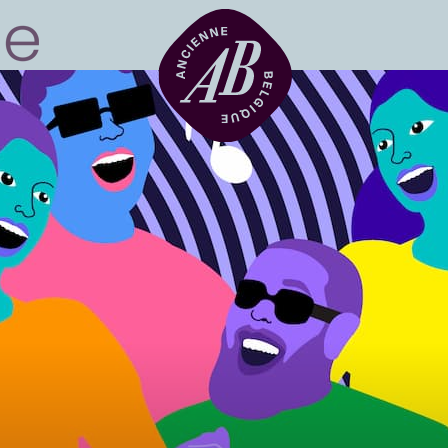
Location de sal
BRDCST
ABtv
Chèque-concer