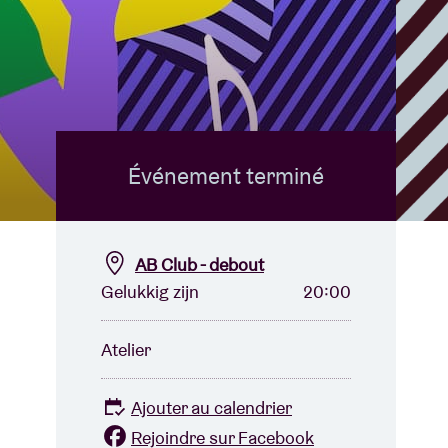
B
Événement terminé
AB Club - debout
Gelukkig zijn
20:00
Atelier
Ajouter au calendrier
Rejoindre sur Facebook