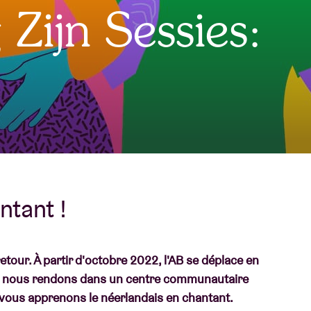
Zijn Sessies:
À propos de l'A
rs
Contact
ntant !
etour. À partir d'octobre 2022, l'AB se déplace en
nous nous rendons dans un centre communautaire
vous apprenons le néerlandais en chantant.