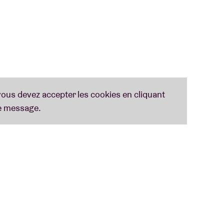
ouvrez toutes les paroles des chansons
ici
.
n A tot Z
(Lennaert Maes, Peter Schoenaerts
 sur
www.taaliconen.be
- © Huis van het