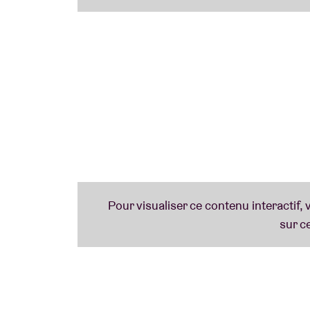
motivations les plus importantes. Nous four
une boisson.
Les sessions ont lieu
chaque mois dans les
gratuites, sur réservation
.
Jetez un coup d'œil à notre
aperçu
et qui s
communauté.