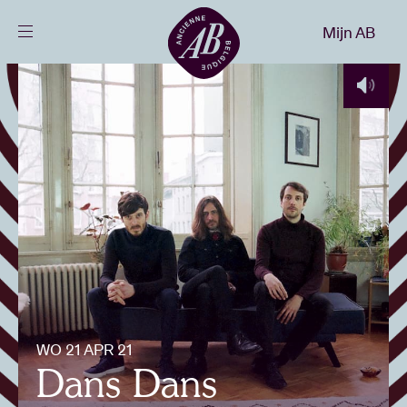
Sluiten
Mijn AB
NL
Agenda
Projecten
Nieuws
Bezoekersinfo
WO 21 APR 21
AB ❤ you
Dans Dans