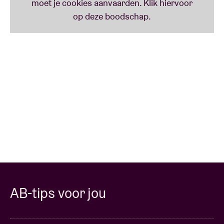
één vak te plaatsen valt. Instrumentaal,
atmosferisch, meeslepend, geraffineerd en wild. Met
al vier langspelers (‘Dans Dans’, ‘I/II’, ‘3’ en ‘Sand’),
twee liveregistraties (één 10 inch en een cassette)
onder de arm en memorabele concerten op o.a.
North Sea Jazz, Cactusfestival, Gent Jazz,
Pukkelpop, Jazz Middelheim enz, bouwt Dans Dans
met dit vijfde studioalbum onvermoeibaar verder aan
haar hoogsteigen muzikale universum. Ze bewijzen
ook nu weer, schijnbaar achteloos, waarom het één
van de meest intrigerende bands uit België en verre
omstreken is.
AB-tips voor jou