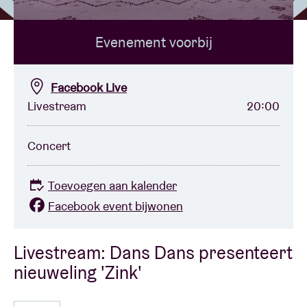
Evenement voorbij
Zaalhuur
BRDCST
Facebook Live
Livestream
20:00
ABtv
Concert
Concertcheque
Toevoegen aan kalender
Over AB
Facebook event bijwonen
Contact
Livestream: Dans Dans presenteert
nieuweling 'Zink'