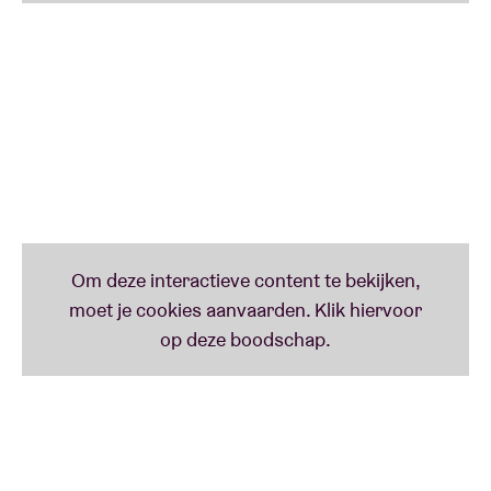
Maya Teklal
De Brusselse singer-songwriter Maya Teklal brengt
breekbare indie folk die zal gesmaakt worden door
fans van Adrianne Lenker en Haley Heynderickx.