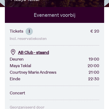
Evenement voorbij
Zaalhuur
BRDCST
Tickets
€ 20
i
Incl. reservatiekosten
ABtv
AB Club - staand
Concertcheque
Deuren
19:00
Maya Teklal
20:00
Courtney Marie Andrews
21:00
Over AB
Einde
22:30
Contact
Concert
Georganiseerd door