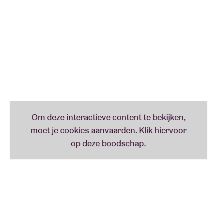
dansbare sound van hun muziek wordt ondersteund
door projecties van digitaal verwerkte analoge
beelden, goed voor een donders en energiek
gesamtkunstwerk.