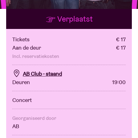
Verplaatst
Zaalhuur
BRDCST
Tickets
€ 17
Aan de deur
€ 17
ABtv
Incl. reservatiekosten
AB Club - staand
Concertcheque
Deuren
19:00
Over AB
Concert
Contact
Georganiseerd door
AB