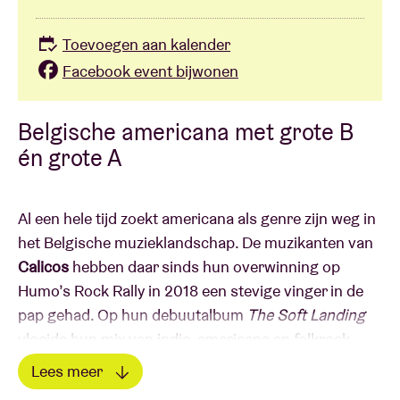
Toevoegen aan kalender
Facebook event bijwonen
Belgische americana met grote B
én grote A
Al een hele tijd zoekt americana als genre zijn weg in
het Belgische muzieklandschap. De muzikanten van
Calicos
hebben daar sinds hun overwinning op
Humo’s Rock Rally in 2018 een stevige vinger in de
pap gehad. Op hun debuutalbum
The Soft Landing
vloeide hun mix van indie, americana en folkrock
samen tot een beklijvend geheel.
Lees meer