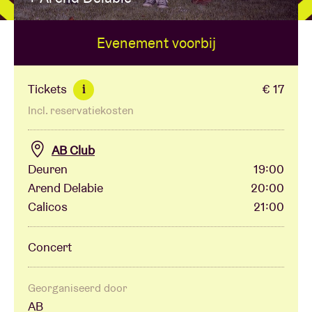
Evenement voorbij
Zaalhuur
BRDCST
Tickets
€ 17
i
Incl. reservatiekosten
ABtv
AB Club
Concertcheque
Deuren
19:00
Arend Delabie
20:00
Calicos
21:00
Over AB
Concert
Contact
Georganiseerd door
AB