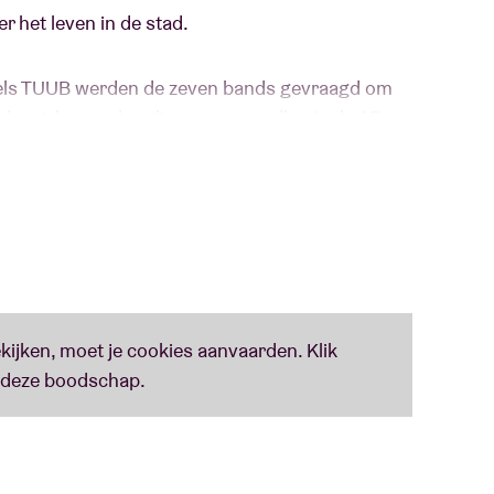
 het leven in de stad.
ussels TUUB werden de zeven bands gevraagd om
ssieker en deze live voor te stellen in de AB.