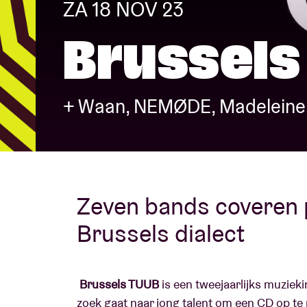
ZA 18 NOV 23
Brussels
Bezoekersin
+ Waan, NEMØDE, Madeleine, I
AB ❤ you
Zeven bands coveren p
Brussels dialect
Brussels TUUB
is een tweejaarlijks muziekin
zoek gaat naar jong talent om een CD op te 