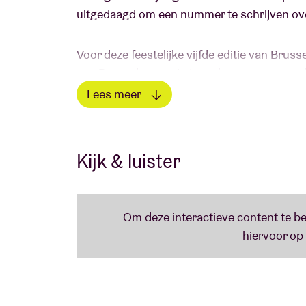
uitgedaagd om een nummer te schrijven over
Voor deze feestelijke vijfde editie van Br
een Brusselse versie te maken van een popkla
Meeezingen mag!
Lees meer
Lees minder
Kijk & luister
Line up & nummers:
1. MADELEINE - Mareeke (Gorki)
2. B-ASTRE - Tous les mêmes (Stromae)
3. ELES - Respect (Aretha Franklin)