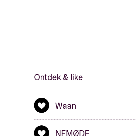
4. IS MARK MARK? - Wee wint nem et allem
5. NEMODE - Zinkend in de zonne (The Poli
6. WAAN - Nightclubbing (Iggy Pop)
7. LOW HILL - Beideleirsgebed (Emiliana Torr
Ontdek & like
Waan
Aaft a uuk geried vè e poêr special Brussele
NEMØDE