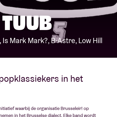
Over AB
 TUUB
fo
Contact
s Mark Mark?, B-Astre, Low Hill
opklassiekers in het
itiatief waarbij de organisatie Brusseleir! op
nemen in het Brusselse dialect. Elke band wordt