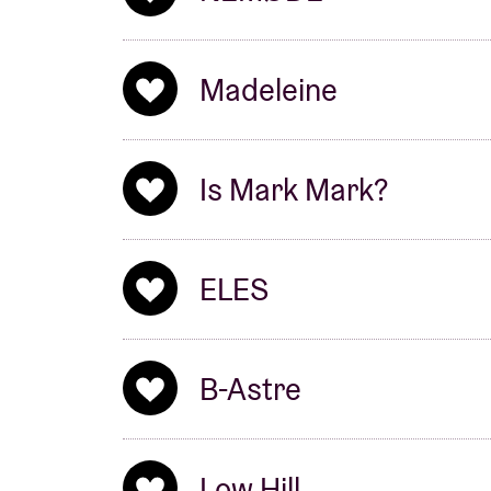
Madeleine
Is Mark Mark?
ELES
B-Astre
Low Hill