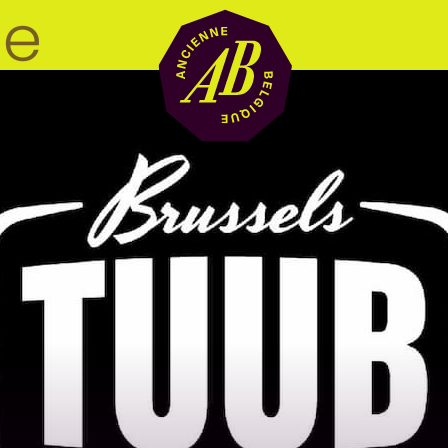
Zaalhuur
BRDCST
ABtv
Concertchequ