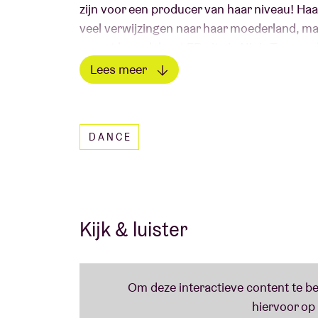
zijn voor een producer van haar niveau! Haa
veel verwijzingen naar haar moederland, maar
recent haar debuut EP uit via Ninja Tune en
liveset.
Lees meer
Lees minder
DANCE
Kijk & luister