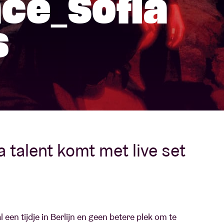
ce_Sofia
Over AB
s
fo
Contact
 talent komt met live set
 een tijdje in Berlijn en geen betere plek om te