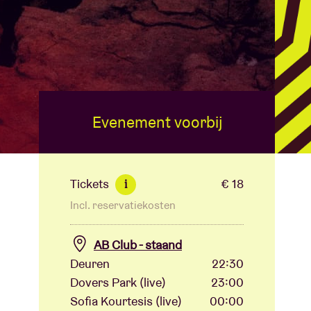
Evenement voorbij
Tickets
€ 18
i
Incl. reservatiekosten
AB Club - staand
Deuren
22:30
Dovers Park (live)
23:00
Sofia Kourtesis (live)
00:00