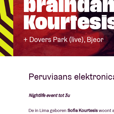
braindan
Kourtesi
Bezoekersin
+ Dovers Park (live), Bjeor
AB ❤ you
Peruviaans elektronica
Nightlife event tot 3u
De in Lima geboren
Sofia Kourtesis
woont al