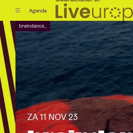
Sluiten
Agenda
braindance_
Agenda
Projecten
ZA 11 NOV 23
Nieuws