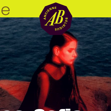
Zaalhuur
BRDCST
ABtv
Concertchequ