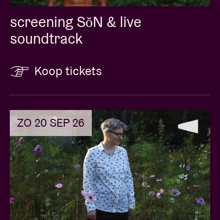
screening SǒN & live
soundtrack
Koop tickets
ZO 20 SEP 26