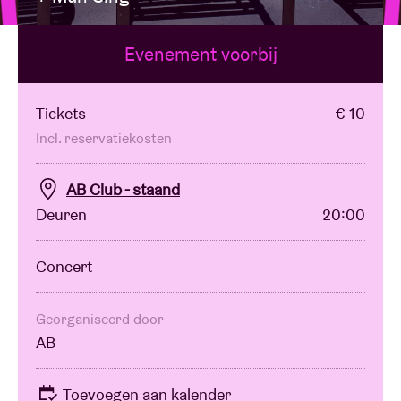
Evenement voorbij
Zaalhuur
BRDCST
Tickets
€ 10
Incl. reservatiekosten
ABtv
AB Club - staand
Deuren
20:00
Concertcheque
Concert
Over AB
Contact
Georganiseerd door
AB
Toevoegen aan kalender