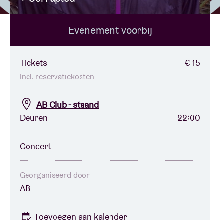
Evenement voorbij
Zaalhuur
BRDCST
Tickets
€ 15
Incl. reservatiekosten
ABtv
AB Club - staand
Deuren
22:00
Concertcheque
Concert
Over AB
Contact
Georganiseerd door
AB
Toevoegen aan kalender