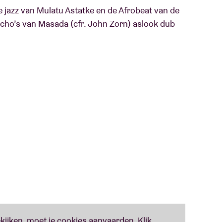
e jazz van Mulatu Astatke en de Afrobeat van de
echo’s van Masada (cfr. John Zorn) aslook dub
t ‘
Abysinnia Afterlife
’ in ’14 in de categorie ‘
Beste
Tijd voor hun opvolger ‘
Artifacts
’ die dit najaar
ar eigen zeggen laat leiden door hun fascinatie
speelt nooit een noot zonder meteen te