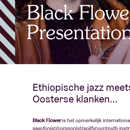
Black Flowe
Bezoekersin
Presentation 
AB ❤ you
Ethiopische jazz meet
Oosterse klanken...
Black Flower
is het opmerkelijk internation
saxofonist/componist/spilfiguur/multi-ins