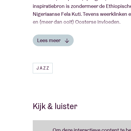
inspiratiebron is zondermeer de Ethiopisch
Nigeriaanse Fela Kuti. Tevens weerklinken 
en (meer dan ooit) Oosterse invloeden.
Zo begrijpt u meteen waarom wij hun debuu
Lees meer
Belgische Platen van 2014
’ katapulteerden. 
Lees minder
het levenslicht ziet waarbij de band zich na
voor oude en hedendaagse culturen.
JAZZ
Nog een mooie Black Flower-troef: de band 
grooven.
Kijk & luister