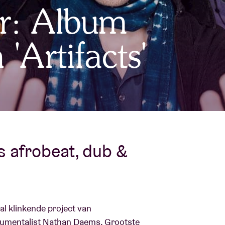
r: Album
Over AB
fo
'Artifacts'
Contact
s afrobeat, dub &
aal klinkende project van
trumentalist Nathan Daems. Grootste