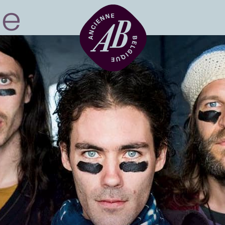
Zaalhuur
BRDCST
ABtv
Concertchequ