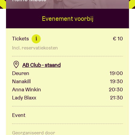
Evenement voorbij
Zaalhuur
BRDCST
Tickets
€ 10
i
Incl. reservatiekosten
ABtv
AB Club - staand
Concertcheque
Deuren
19:00
Nanakill
19:30
Anna Winkin
20:30
Over AB
Lady Blaxx
21:30
Contact
Event
Georganiseerd door