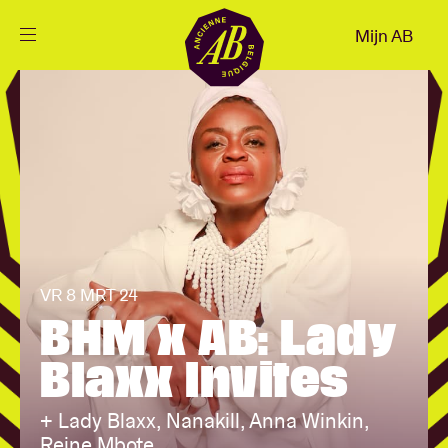
Sluiten
Mijn AB
NL
Agenda
Projecten
Nieuws
VR 8 MRT 24
BHM x AB: Lady
Bezoekersinfo
Blaxx Invites
AB ❤ you
+ Lady Blaxx, Nanakill, Anna Winkin,
Reine Mbote