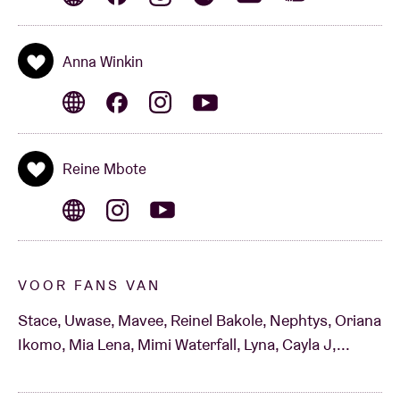
Dit evenement maakt deel uit van
BHM x AB 2024
:
Anna Winkin
Black History Month Belgium an AB slaan alweer de
handen in elkaar voor een nieuwe editie BHM. Dit jaar
in teken van ‘Een Nieuw Begin: Wederopstanding
Reine Mbote
Vieren’. We zetten in de maand maart een nieuw
programma neer, met nieuwe samenwerkingen,
opkomend talent en artiesten die klaar staan met
nieuwe muziek.
Meer info over Black History Month
Belgium
hier
.
VOOR FANS VAN
Stace, Uwase, Mavee, Reinel Bakole, Nephtys, Oriana
Ikomo, Mia Lena, Mimi Waterfall, Lyna, Cayla J,...