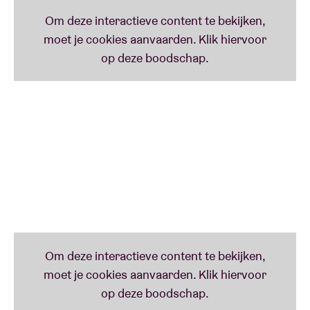
alternatieve pop, rock en afro-funkinvloeden een
verfrissend en meeslepend geluid. Haar live
optredens zijn legendarisch en staan bekend om hun
energieke uitvoeringen en ongeëvenaarde
podiumaanwezigheid. Lady Blaxx heeft de gave om
het publiek te betoveren en uitnodigt tot dansen,
dromen en genieten van het moment.
Nanakill
is een opkomende R&B-zangeres uit de
buitenwijken van Brussel en begon drie jaar geleden
haar muzikale reis. Haar debuutmixtape, ‘Fairy Dust
vol.1’, verscheen in 2019 op Soundcloud. Nanakill is
een veelzijdige artiest met invloeden uit R&B, soul en
rap. Ze laat zich onder meer inspireren door artiesten
zoals Destiny's Child, Missy Elliot, Lil' Kim en Erykah