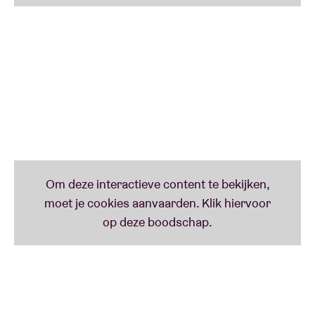
Badu.
Anna Winkin
is een alternatieve soul artiest die zich
laat inspireren door zowel de natuur en spirtualiteit
als door afrikaanse en klassiek muziek. Met haar
muziek brengt ze een boodschap van hoop en liefde
waarmee ze haar publiek uitnodigd om even tot
zichzelf te komen. Haar meesleepende melodieën in
haar laatste singles ‘Self-Love’ (2022) en ‘Leveling-
Up’ (2023) hebben ook soms iets weg van Alicia
Keys (uit de ‘Songs In A Minor’-era).