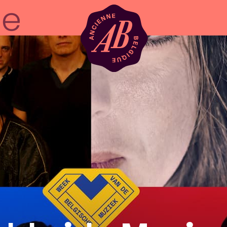
Zaalhuur
BRDCST
ABtv
Concertchequ