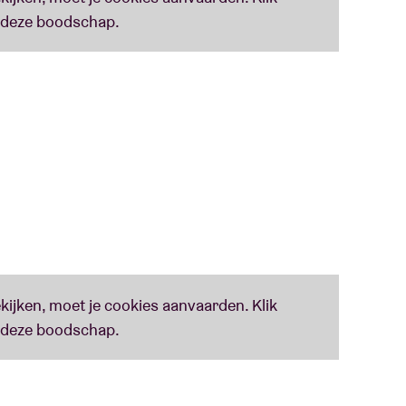
tel). Vanaf de eerste noten ruik je de tortilla en
 muren en hoor je de passie van de eindeloze
e Dawans
(trompet),
Nicolas Puma
(contrabas)
gt ze een intense, afwisselend poëtische en dan
en rumba flamenca.
en en een Belg die elkaar in Brussel ontmoetten.
A
uit - een verzameling van poëtische en
de zuiderse talen. Nog een perfect concert om
de muzikale wortels van hun respectievelijke
ek en jazz voor Soledad. Mandinkamuziek, rock en