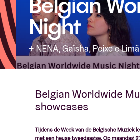
Belgian Wo
Night
Bezoekersin
+ NENA, Gaïsha, Peixe e Limã
AB ❤ you
Belgian Worldwide Mu
showcases
Tijdens de Week van de Belgische Muziek le
met een heuse tweedaagse. Op maandag 27 