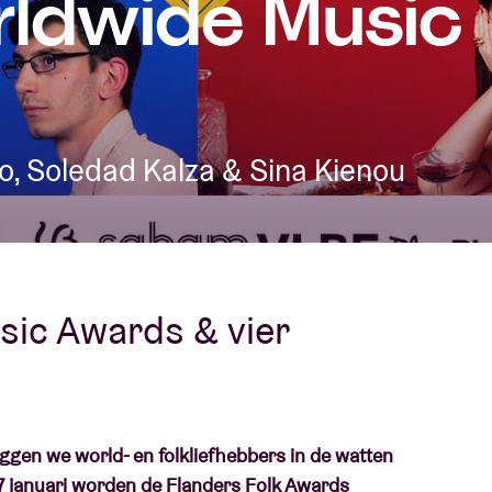
rldwide Music
Over AB
fo
Contact
o, Soledad Kalza & Sina Kienou
sic Awards & vier
ggen we world- en folkliefhebbers in de watten
januari worden de Flanders Folk Awards