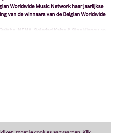
elgian Worldwide Music Network haar jaarlijkse
ng van de winnaars van de Belgian Worldwide
Gaïsha, NENA, Soledad Kalza & Sina Kienou
en
 externe jury.
affe Belgisch-Marokkaanse zangeres/rapster
kanten die oriëntaalse en psychedelische
Folk Awards op 27 januari!
e stem van Aïcha is zacht en warm en schakelt
ndo en rap. De diverse achtergrond van de
kroes van stijlen.
rs van de Maas, in een familie van Spaanse
eine pasionaria’ kreeg. NENA presenteert de show