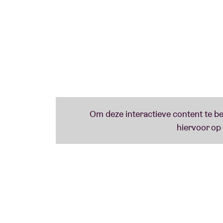
improvisatie voor Sina, kleinzoon van de le
2019 tijdens het Festival Salon Musique in 
van oost tot west, van het Caribisch gebied
Mandinkaritmes tot de Sahelblues.
Hun arrangementen mixen ritmes en harmoni
stukken, maar er zijn ook persoonlijke comp
gedichten in het Dioula, Spaans, Engels, R
Belgian Worldwide Music Network is een 
WBM, Conseil de la Musique, Sabam for Cult
en AB.