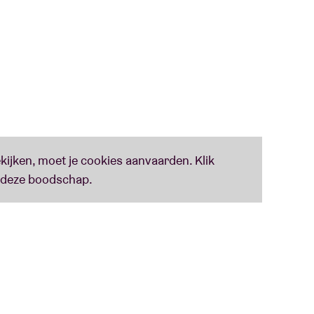
ider-Griot van Burkina Faso. Hun ontmoeting in
Burkina Faso bracht hen op een avontuurlijk pad
 tot de katoenvelden van het verre noorden, van
eën en nieuwe versies van traditionele
osities en de muzikale vertaling van grote
omaans en Frans.
samenwerking tussen Belgium Booms,
VI.BE
,
ure, Playright+, Fédération Wallonie-Bruxelles