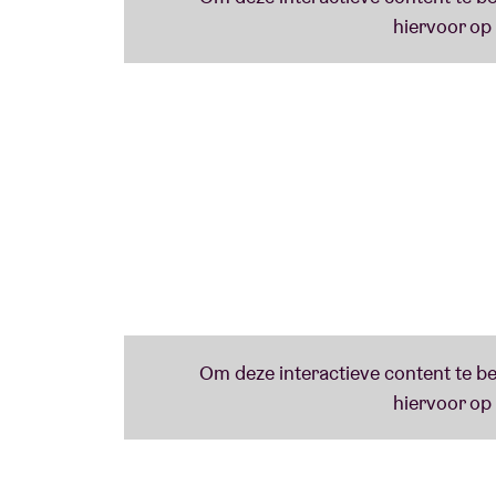
die hoort bij haar debuut-EP
LA RAÍZ
(de wor
de gedroogde pepers, zie je de kleur van de
familiedebatten aan tafel.
Samen met
Mohamed Dziri
(gitaar),
Antoin
en
Antoine Rotthier
(drums, percussie) bren
weer vreugdevolle mix van new latin, folk 
Peixe e Limão
Peixe e Limão
is een groep van twee Italian
Ze brachten zopas hun debuutalbum
SALT
gevoelige nummers gezongen in verschillen
de koude januarimaand op te warmen.
Soledad Kalza & Sina Kienou
Soledad Kalza & Sina Kienou
is een
duo dat 
volk en traditie in ere houdt. Zigeunermuzi