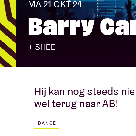
MA 21 OKT 24
Barry Ca
Bezoekersin
+ SHEE
AB ❤ you
Hij kan nog steeds ni
wel terug naar AB!
DANCE