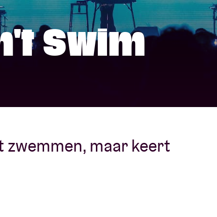
Over AB
n't Swim
fo
Contact
et zwemmen, maar keert