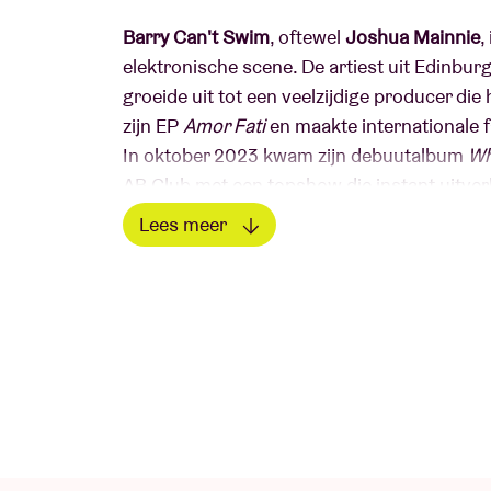
Barry Can't Swim
, oftewel
Joshua Mainnie
,
elektronische scene. De artiest uit Edinburg
groeide uit tot een veelzijdige producer die
zijn EP
Amor Fati
en maakte internationale 
In oktober 2023 kwam zijn debuutalbum
Wh
AB Club met een topshow die instant uitver
de Grote Zaal én met een liveshow waarin h
Lees meer
elektronische beats. Een echte beleving!
Lees minder
Concert pictures © Willem Mevis