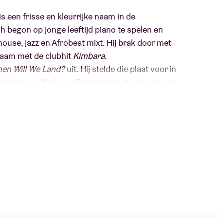
 is een frisse en kleurrijke naam in de
h begon op jonge leeftijd piano te spelen en
 house, jazz en Afrobeat mixt. Hij brak door met
faam met de clubhit
Kimbara
.
en Will We Land?
uit. Hij stelde die plaat voor in
kocht was. Nu komt Barry terug, deze keer naar
ij drums en gitaar combineert met zijn