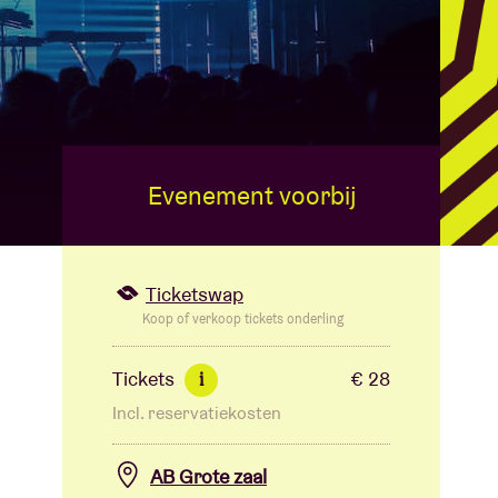
Evenement voorbij
Ticketswap
Koop of verkoop tickets onderling
Tickets
€ 28
i
Incl. reservatiekosten
AB Grote zaal