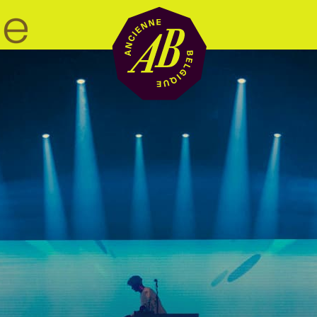
Zaalhuur
BRDCST
ABtv
Concertchequ