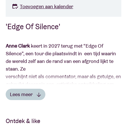
Toevoegen aan kalender
'Edge Of Silence'
Anne Clark
keert in 2027 terug met “Edge Of
Silence”, een tour die plaatsvindt in een tijd waarin
de wereld zelf aan de rand van een afgrond lijkt te
staan. Ze
verschijnt niet als commentator, maar als getuige, en
gebruikt decennia aan artistieke ontwikkeling om
een moment te belichten dat wordt gekenmerkt
Lees meer
door
Lees minder
spanning en onzekerheid. Sinds het begin van de
jaren tachtig behoort Clark tot de belangrijkste
Ontdek & like
figuren op het vlak van elektronische muziek,