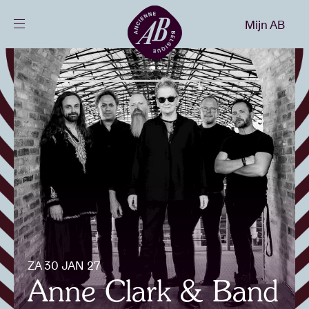
Sluiten
Mijn AB
NL
Agenda
Projecten
Nieuws
Bezoekersinfo
ZA 30 JAN 27
AB ❤ you
Anne Clark & Band