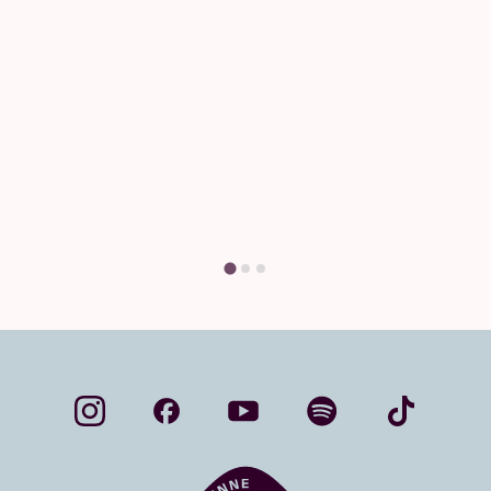
Vraag & an
Heb je een vraag? Grote k
antwoord vi
Vind je antw