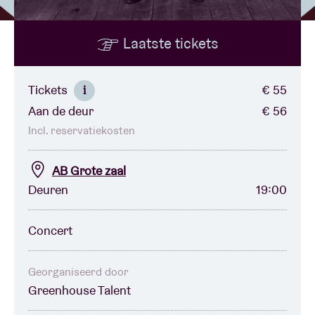
Laatste tickets
Zaalhuur
BRDCST
Tickets
€ 55
i
Aan de deur
€ 56
ABtv
Incl. reservatiekosten
Concertcheque
AB Grote zaal
Deuren
19:00
Over AB
Concert
Contact
Georganiseerd door
Greenhouse Talent