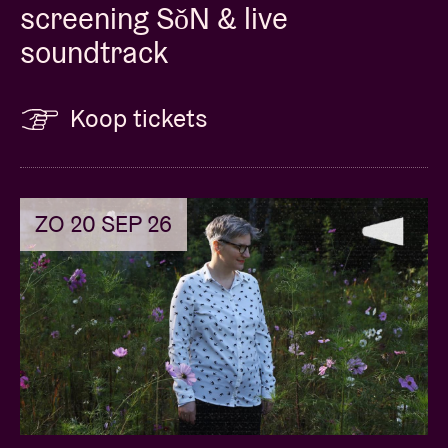
screening SǒN & live
soundtrack
Koop tickets
ZO 20 SEP 26