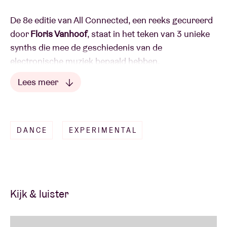
De 8e editie van All Connected, een reeks gecureerd
door
Floris Vanhoof
, staat in het teken van 3 unieke
synths die mee de geschiedenis van de
electronische muziek bepaald hebben.
Thomas Lehn
zal een improvisatieset spelen op zijn
Lees meer
EMS Synthi AKS,
Kraus
komt met zijn zelfgemaakte
Serge Modulaire Synth en
Lees minder
Guy Drieghe
komt een live
set spelen op 3 Buchla Music Easels.
DANCE
EXPERIMENTAL
Alle plaatsen zijn ingenomen voor dit event.
Kijk & luister