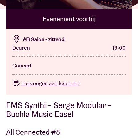
Evenement voorbij
Zaalhuur
BRDCST
AB Salon - zittend
Deuren
19:00
ABtv
Concert
Concertcheque
Toevoegen aan kalender
Over AB
EMS Synthi – Serge Modular –
Contact
Buchla Music Easel
All Connected #8