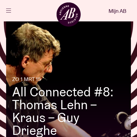
Sluiten
Mijn AB
NL
Agenda
Projecten
Nieuws
ZO 1 MRT 15
All Connected #8:
Bezoekersinfo
Thomas Lehn –
Kraus – Guy
AB ❤ you
Drieghe