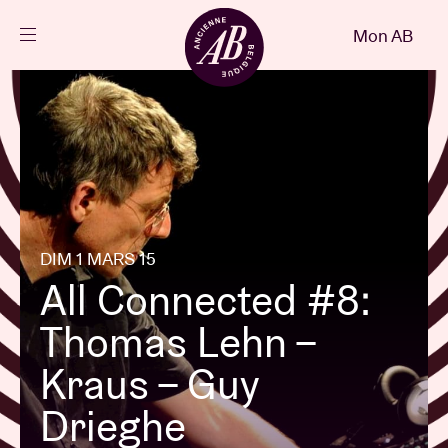
Fermer
Mon AB
FR
Agenda
Projets
Actualités
DIM 1 MARS 15
All Connected #8:
Infos visiteurs
Thomas Lehn –
Kraus – Guy
AB ❤ you
Drieghe