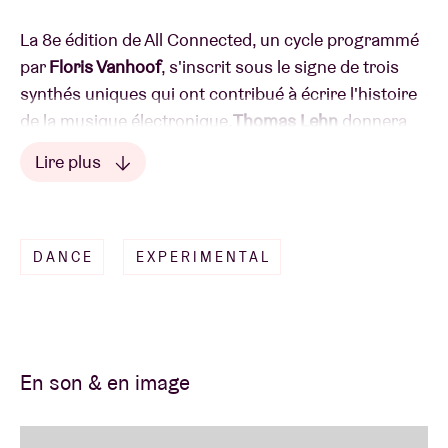
La 8e édition de All Connected, un cycle programmé
par
Floris Vanhoof
, s'inscrit sous le signe de trois
synthés uniques qui ont contribué à écrire l'histoire
de la musique électronique.
Thomas Lehn
donnera
un set improvisé sur son EMS Synthi AKS,
Kraus
Lire plus
viendra avec le Serge Modulaire Synth qu'il a lui-
même fabriqué et
Lire moins
Guy Drieghe
jouera à l'aide de
trois Buchla Music Easels.
DANCE
EXPERIMENTAL
Toutes les places sont pris.
En son & en image