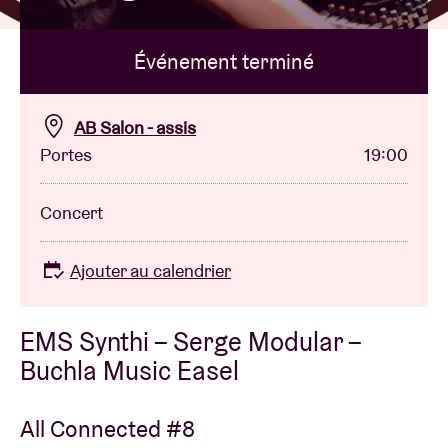
Événement terminé
Location de salles
BRDCST
AB Salon - assis
Portes
19:00
ABtv
Concert
Chèque-concert
Ajouter au calendrier
À propos de l'AB
EMS Synthi – Serge Modular –
Contact
Buchla Music Easel
All Connected #8