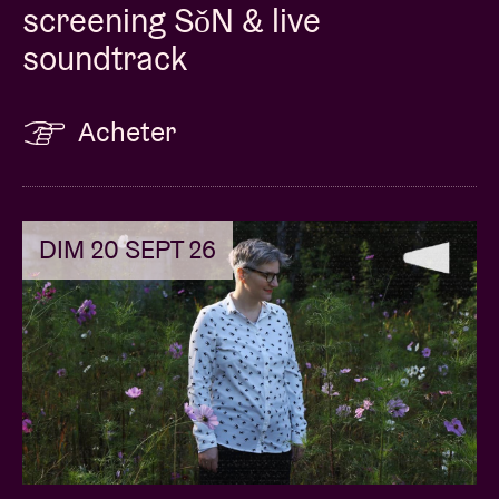
screening SǒN & live
soundtrack
Acheter
DIM 20 SEPT 26