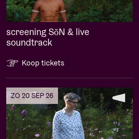
screening SǒN & live
soundtrack
Koop tickets
ZO 20 SEP 26