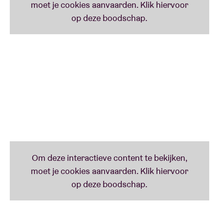
vermelding ‘
All Connected 7’
)