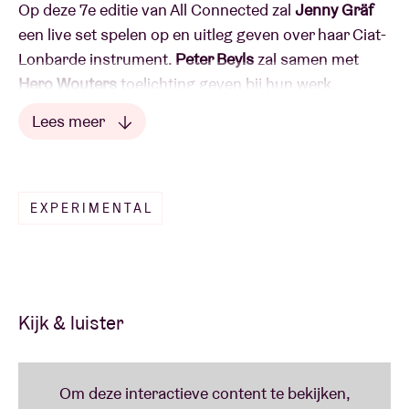
Op deze 7e editie van All Connected zal
Jenny Gräf
een live set spelen op en uitleg geven over haar Ciat-
Lonbarde instrument.
Peter Beyls
zal samen met
Hero Wouters
toelichting geven bij hun werk,
stukken uit films vertonen ne elk een live set spelen.
Lees meer
En om de avond helemaal compleet te maken zullen
er enkele kortfilms vertoond worden van
Lees minder
Lilian
Schwartz
, één van dé pioniers van de video- en
computerkunst.
EXPERIMENTAL
De reeks wordt gecureerd door
kunstenaar/componist
Floris Vanhoof
(
http://endlesswebsite.blogspot.be/
)
Kijk & luister
Inkom is gratis maar de plaatsen erg beperk.
Daarom vragen we u om in te schrijven via
reservationshuis23@abconcerts.be
(met