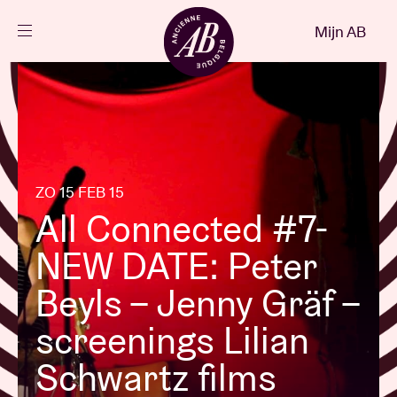
Sluiten
Mijn AB
NL
Agenda
Projecten
ZO 15 FEB 15
All Connected #7-
Nieuws
NEW DATE: Peter
Bezoekersinfo
Beyls – Jenny Gräf –
screenings Lilian
AB ❤ you
Schwartz films