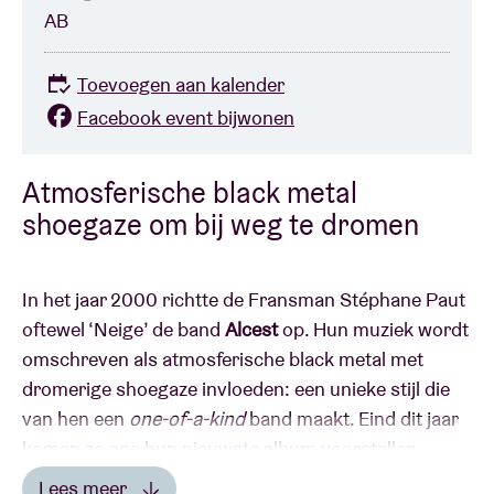
AB
Toevoegen aan kalender
Facebook event bijwonen
Atmosferische black metal
shoegaze om bij weg te dromen
In het jaar 2000 richtte de Fransman Stéphane Paut
oftewel ‘Neige’ de band
Alcest
op. Hun muziek wordt
omschreven als atmosferische black metal met
dromerige shoegaze invloeden: een unieke stijl die
van hen een
one-of-a-kind
band maakt. Eind dit jaar
komen ze ons hun nieuwste album voorstellen
tijdens hun
Les Chants de l’Aurore
-tour.
Lees meer