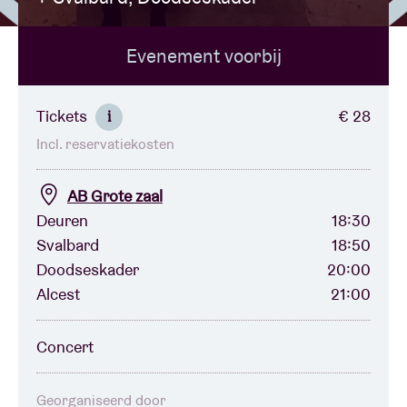
Evenement voorbij
Zaalhuur
BRDCST
Tickets
€ 28
i
Incl. reservatiekosten
ABtv
AB Grote zaal
Concertcheque
Deuren
18:30
Svalbard
18:50
Doodseskader
20:00
Over AB
Alcest
21:00
Contact
Concert
Georganiseerd door