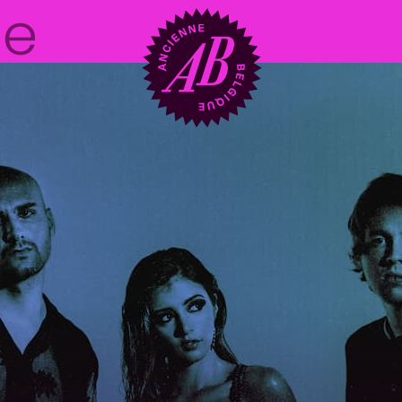
Zaalhuur
BRDCST
ABtv
Concertchequ