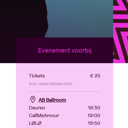
Evenement voorbij
Tickets
€ 25
Incl. reservatiekosten
AB Ballroom
Deuren
18:30
CallMeAmour
19:00
LØLØ
19:50