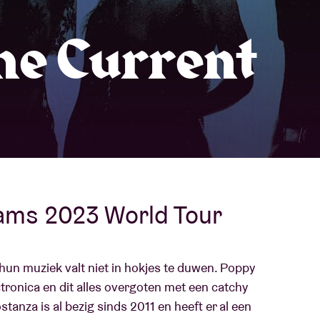
Over AB
he Current
fo
Contact
ams 2023 World Tour
 hun muziek valt niet in hokjes te duwen. Poppy
tronica en dit alles overgoten met een catchy
tanza is al bezig sinds 2011 en heeft er al een