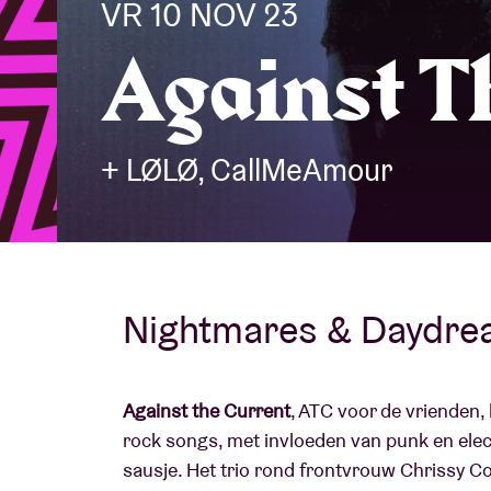
VR 10 NOV 23
Against T
Bezoekersin
+ LØLØ, CallMeAmour
AB ❤ you
Nightmares & Daydre
Against the Current
, ATC voor de vrienden,
rock songs, met invloeden van punk en elec
sausje. Het trio rond frontvrouw Chrissy Cos