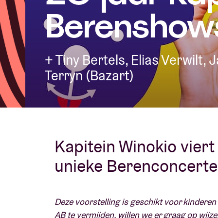
Berenshow
Bezoekersin
+ Tiny Bertels, Elias Verwilt
Terryn (Bazart)
AB ❤ you
Kapitein Winokio vier
unieke Berenconcert
Deze voorstelling is geschikt voor kindere
AB te vermijden, willen we er graag op wijze