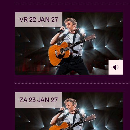
20ste verjaardag van Kapitein Winokio te vi
VR 22 JAN 27
KAPITEIN WINOKIO & GASTEN: 20 JAAR 
Waaraan kan u zich dit jaar verwachten? We
geweldige gasten uit, om samen met hen zij
is namelijk groentjes kweken in zijn serre. 
doet groeien? Kom maar eens kijken, je zal h
Dit jaar zijn de verrassende (muzikale) gaste
persoonlijkheid en tiktok-fenomeen
Elias Ve
zijn palmares heeft staan. Ook actrice/zan
te zien in Left Luggage, Over Water, Beau S
ZA 23 JAN 27
Huysentruyt
was als drummer te horen op a
Metaal en Lenny & De Wespen en als acteur t
insulinemoord. Muzikale duizendpoot
Jan 
geen AB-onbekende en schitterde al eerder i