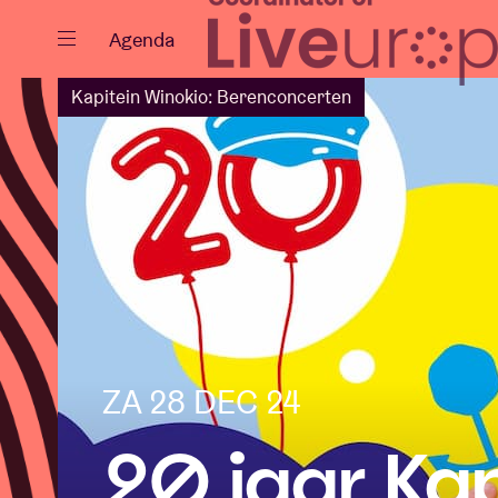
Sluiten
Agenda
Kapitein Winokio: Berenconcerten
Agenda
Projecten
ZA 28 DEC 24
Nieuws
20 jaar Kap