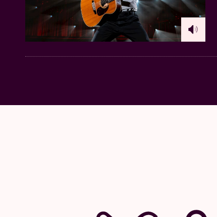
werd ook nog
Mathieu Terryn (Bazart)
aan d
De regie is in handen van
Ineke Nijssen
(kom