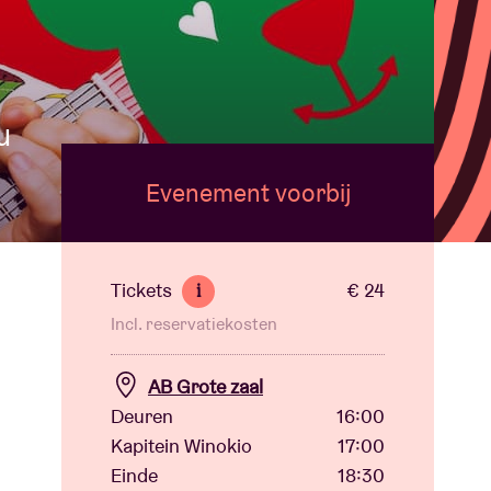
u
Evenement voorbij
Tickets
€ 24
i
Incl. reservatiekosten
AB Grote zaal
Deuren
16:00
Kapitein Winokio
17:00
Einde
18:30