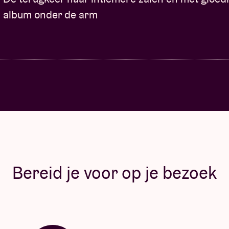
e line up toegevoegd!
album onder de arm
mil foo).
Bereid je voor op je bezoek