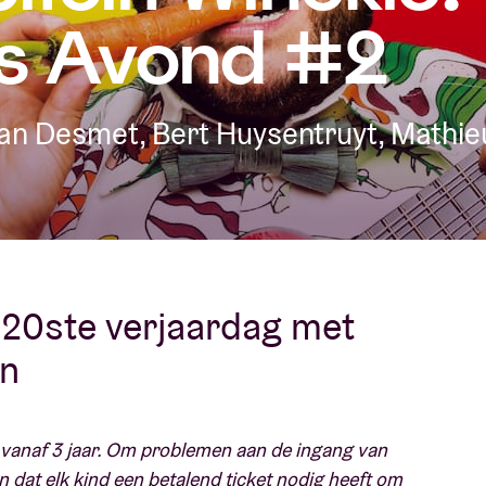
s Avond #2
Over AB
fo
, Jan Desmet, Bert Huysentruyt, Mathie
Contact
t 20ste verjaardag met
en
n vanaf 3 jaar. Om problemen aan de ingang van
n dat elk kind een betalend ticket nodig heeft om