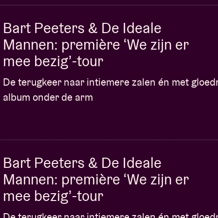
eren!
Bart Peeters & De Ideale
DE GROENTJES VAN DE KINDERMUZIEK
Mannen: première ‘We zijn er
l, Kapitein Winokio nodigt in AB opnieuw
mee bezig’-tour
n groentjes te doen groeien. Zijn nieuwe hobby
En wist je dat de juiste muziek de groenten beter
De terugkeer naar intiemere zalen én met gloe
et zien!
album onder de arm
n niet van de minste! Zo is er o.a. social media-
rwilt
die niet minder dan 700.000 (!) volgers op
geres
Tiny Bertels
is van de partij. Bertels was o.a.
ejour, Aspe en Van Vlees en Bloed.
Bert
Bart Peeters & De Ideale
lbums van Gorki, Guido Belcanto, Het Zesde
Mannen: première ‘We zijn er
e zien in o.a. De Kraak en Assisen: de
mee bezig’-tour
Desmet
(ex-De Nieuwe Snaar) op zijn beurt is
n AB bij de Berenshows. Als klap op de vuurpijl
De terugkeer naar intiemere zalen én met gloe