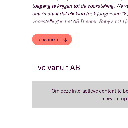
toegang te krijgen tot de voorstelling. We 
daarin staat dat elk kind (ook jonger dan 12
voorstelling in het AB Theater. Baby's tot 1
KAPITEIN WINOKIO x BERENCONCERTEN I
Lees meer
Kapitein Winokio viert dit jaar zowaar zijn
Lees minder
verscheen namelijk het album ‘Kapitein Win
speelse interpretaties van kinderliedjes di
Live vanuit AB
overgedragen en waar maar geen sleet lijk
de CD om te vormen tot een concertante liv
De Theatershows die Winokio ten lande spee
Wim Dewulf (RIP), Dimitri Leue, Walter Ja
recentelijk Janne De Smet - steevast getra
aanschouwen in AB.