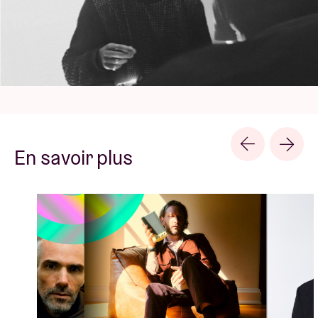
d’acceptation liés au deuil”. Son set – qui se
déroulera dans le décor rêvé de l’église de Notre-
Dame aux Riches Claires – s’intitule
The Night
Shows No Dawn
et se présente comme une
exploration sonore de la pratique des chants
funèbres, moyens à la fois d’expression et de
canalisation de la tristesse.
En savoir plus
17:50 - 18:50 @ AB Flex >
THE NECKS
(AU)
Étrange : les Australiens des Necks sévissent depuis
35 ans, mais semblent seulement faire leur percée
internationale. Situé à la croisée du jazz, du
minimalisme, de l’impro et de la musique classique,
leur dernier album
Travel
enchaîne les superlatifs :
De Volkskrant
le couronne de cinq étoiles,
The Wire