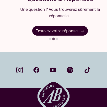
porte depuis peu un nouveau projet solo : One Leg
Une question ? Vous trouverez sûrement la
One Eye. En 2022, il a signé
And Take the Black
réponse ici.
Worm With Me
, un premier opus fracassant, gratifié
de cinq étoiles par
The Guardian
.
CTM
y entend tout
Trouvez votre réponse
“le poids de l’histoire et des mythes irlandais,
empreints de l’esthétique brute de la noise et du
black metal”.
20:00 - 20:45 @ église Notre-Dame aux Riches
Claires >
YOUMNA SABA
(LB)
Youmna Saba est une oudiste et musicologue
d’origine libanaise, basée à Paris. Depuis quelque
temps, elle étudie les liens entre la musique
électronique et la langue arabe. Son dernier album,
Wishah
– “voile” en arabe – est étonnamment sorti