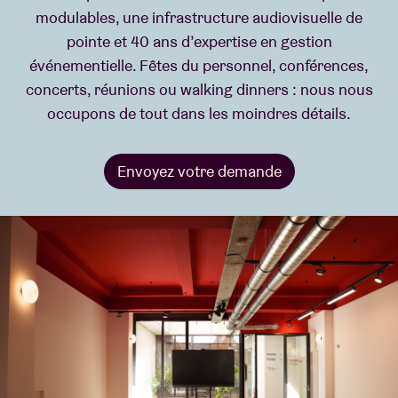
modulables, une infrastructure audiovisuelle de
pointe et 40 ans d’expertise en gestion
Location de salles
événementielle. Fêtes du personnel, conférences,
concerts, réunions ou walking dinners : nous nous
BRDCST
occupons de tout dans les moindres détails.
ABtv
Envoyez votre demande
Chèque-concert
À propos de l'AB
Contact