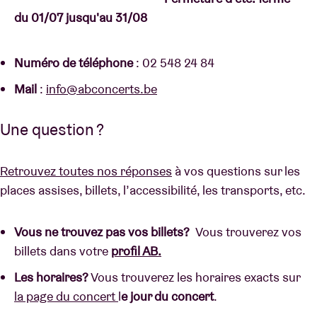
du 01/07 jusqu'au 31/08
Location de salles
Numéro de téléphone
: 02 548 24 84
BRDCST
Mail
:
info@abconcerts.be
Une question ?
ABtv
Chèque-concert
Retrouvez toutes nos réponses
à vos questions sur les
places assises, billets, l’accessibilité, les transports, etc.
À propos de l'AB
Vous ne trouvez pas vos billets?
Vous trouverez vos
billets dans votre
profil AB.
Contact
Les horaires?
Vous trouverez les horaires exacts sur
la page du concert
l
e jour du concert
.