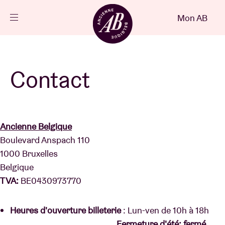
Fermer
Mon AB
FR
Agenda
Contact
Projets
Ancienne Belgique
Actualités
Boulevard Anspach 110
1000 Bruxelles
Infos visiteurs
Belgique
TVA:
BE0430973770
AB ❤ you
Heures d'ouverture billeterie
:
Lun-ven de 10h à 18h
Fermeture d'été: fermé