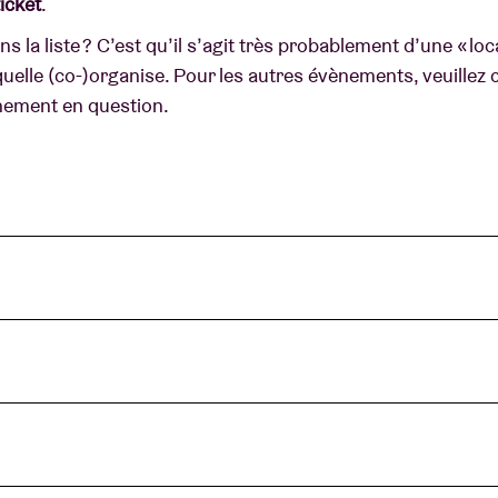
ticket
.
la liste ? C’est qu’il s’agit très probablement d’une « loc
À propos de l'A
elle (co-)organise. Pour les autres évènements, veuillez c
rs
ènement en question.
Contact