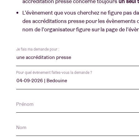
accréditation presse concerne toujours
un seul 
L’évènement que vous cherchez ne figure pas dans 
des accréditations presse pour les évènements qu
Infos visiteu
nom de l’organisateur figure sur la page de l’év
Je fais ma demande pour :
AB ❤ you
Pour quel évènement faites-vous la demande ?
Prénom
Nom