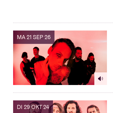
Bezoekersin
MA 21 SEP 26
AB ❤ you
DI 29 OKT 24