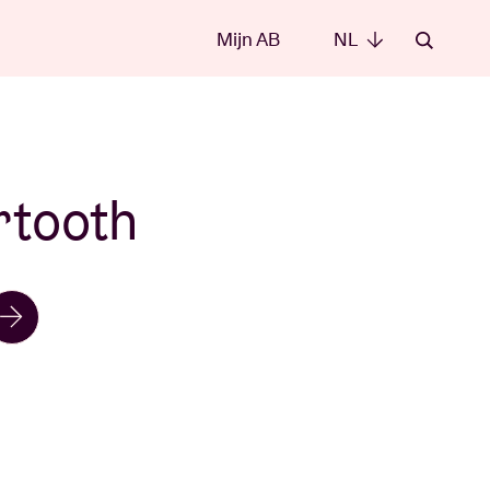
Mijn AB
NL
NL
rtooth
e