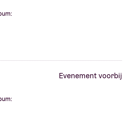
bum:
Evenement voorbij
bum: