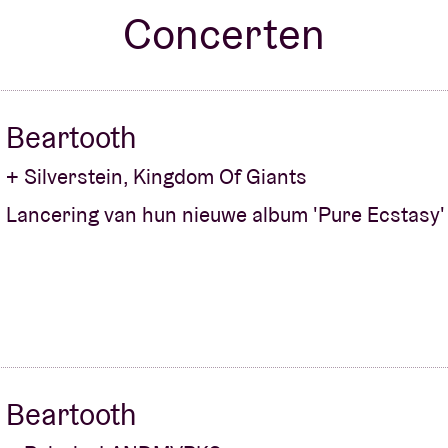
Concerten
Over AB
fo
Contact
Beartooth
+ Silverstein, Kingdom Of Giants
Lancering van hun nieuwe album 'Pure Ecstasy'
Beartooth