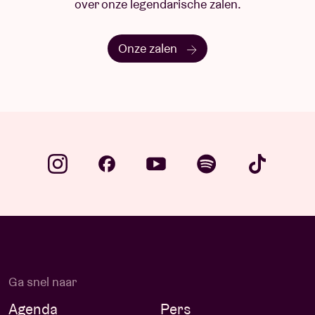
over onze legendarische zalen.
Onze zalen
Ga snel naar
Agenda
Pers