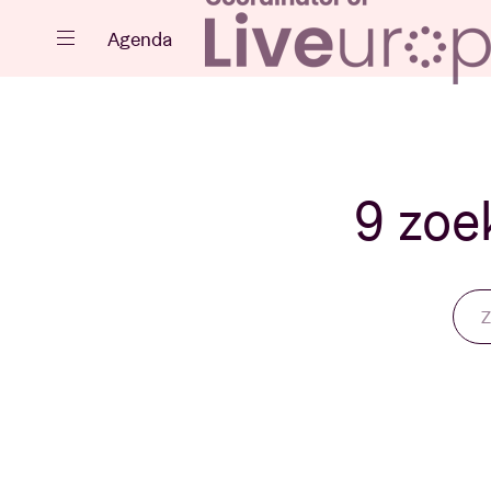
Sluiten
Agenda
Agenda
9 zoe
Projecten
Nieuws