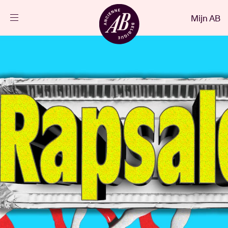
Sluiten
Mijn AB
NL
Agenda
Projecten
Nieuws
Bezoekersinfo
AB ❤ you