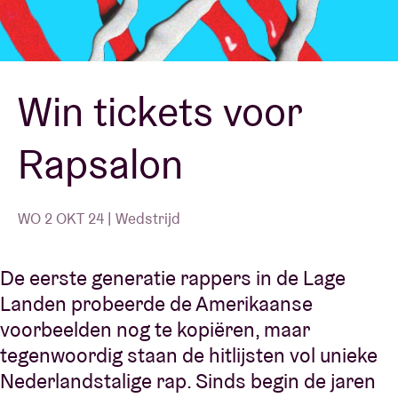
Zaalhuur
Win tickets voor
BRDCST
Rapsalon
ABtv
Concertcheque
WO 2 OKT 24 | Wedstrijd
Over AB
De eerste generatie rappers in de Lage
Landen probeerde de Amerikaanse
Contact
voorbeelden nog te kopiëren, maar
tegenwoordig staan de hitlijsten vol unieke
Nederlandstalige rap. Sinds begin de jaren