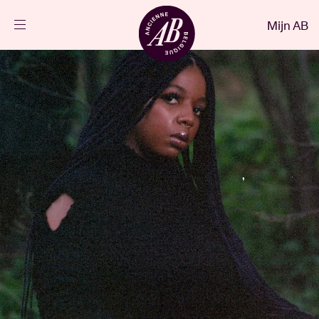
Sluiten
Mijn AB
NL
Agenda
Projecten
Nieuws
Bezoekersinfo
AB ❤ you