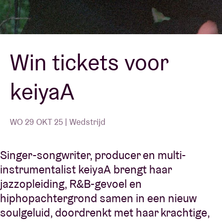
Zaalhuur
Win tickets voor
BRDCST
keiyaA
ABtv
Concertcheque
WO 29 OKT 25 | Wedstrijd
Over AB
Singer-songwriter, producer en multi-
instrumentalist keiyaA brengt haar
Contact
jazzopleiding, R&B-gevoel en
hiphopachtergrond samen in een nieuw
soulgeluid, doordrenkt met haar krachtige,