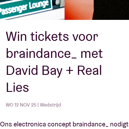
Zaalhuur
Win tickets voor
BRDCST
braindance_ met
ABtv
David Bay + Real
Concertcheque
Lies
Over AB
Contact
WO 12 NOV 25 | Wedstrijd
Ons electronica concept braindance_ nodigt