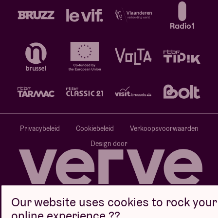
Privacybeleid
Cookiebeleid
Verkoopsvoorwaarden
Design door
Website door
Our website uses cookies to rock your
online experience ??