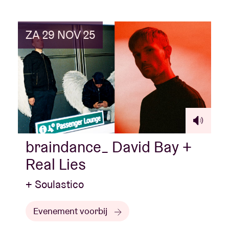
ZA 29 NOV 25
braindance_ David Bay +
Real Lies
+ Soulastico
Evenement voorbij