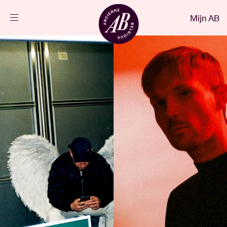
Sluiten
Mijn AB
NL
Agenda
Projecten
Nieuws
Bezoekersinfo
AB ❤ you