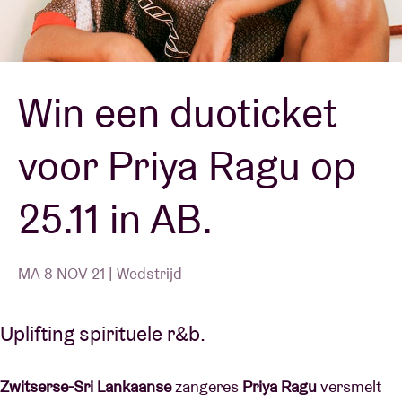
Zaalhuur
Win een duoticket
BRDCST
voor Priya Ragu op
ABtv
25.11 in AB.
Concertcheque
Over AB
MA 8 NOV 21 | Wedstrijd
Contact
Uplifting spirituele r&b.
Zwitserse-Sri Lankaanse
zangeres
Priya Ragu
versmelt