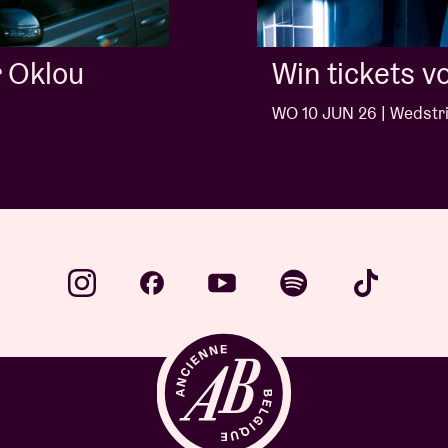
Win tickets voor Jack White
WO 10 JUN 26 | Wedstrijd
…