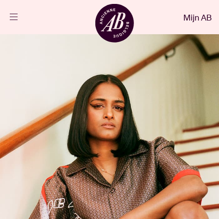
Sluiten
Mijn AB
NL
Agenda
Projecten
Nieuws
Bezoekersinfo
AB ❤ you