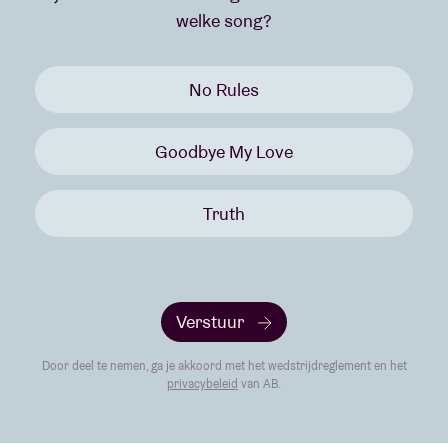
welke song?
No Rules
Goodbye My Love
Truth
Verstuur
Door deel te nemen, ga je akkoord met het wedstrijdreglement en het
privacybeleid
van AB.