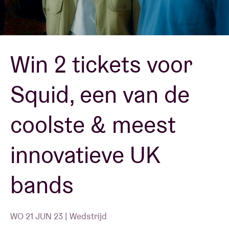
Zaalhuur
Win 2 tickets voor
BRDCST
Squid, een van de
ABtv
coolste & meest
Concertcheque
innovatieve UK
Over AB
bands
Contact
WO 21 JUN 23 | Wedstrijd