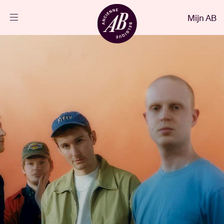
Sluiten
Mijn AB
NL
Agenda
Projecten
Nieuws
Bezoekersinfo
AB ❤ you