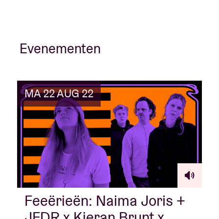
Evenementen
MA 22 AUG 22
Feeërieën: Naima Joris +
JFDR x Kieran Brunt x