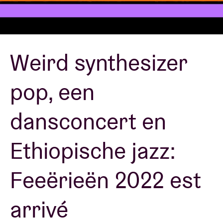
Zaalhuur
Weird synthesizer
BRDCST
pop, een
ABtv
dansconcert en
Concertcheque
Ethiopische jazz:
Over AB
Feeërieën 2022 est
Contact
arrivé