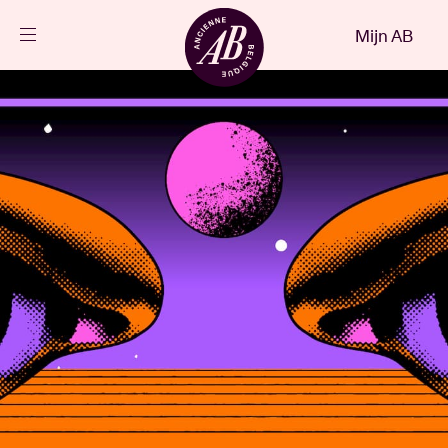
Sluiten
Mijn AB
NL
Agenda
Projecten
Nieuws
Bezoekersinfo
AB ❤ you